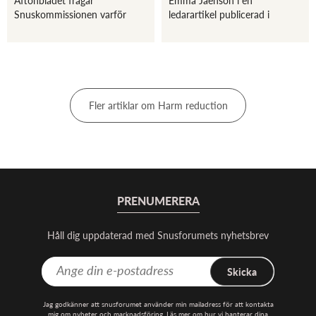
Snuskommissionen varför
ledarartikel publicerad i
staten sponsrar en
Blekinge Läns Tidning (BLT)
organisation som sprider
som ifrågasätter ‘kriget mot
“falska fakta” om tobak och
snus’ i Sverige och EU. - De
endast har blygsamma mål när
regleringar som instiftats för
det gäller kampen mot dödlig
att motarbeta snu...
rökn...
Fler artiklar om Harm reduction
PRENUMERERA
Håll dig uppdaterad med Snusforumets nyhetsbrev
Skicka
Jag godkänner att snusforumet använder min mailadress för att kontakta
mig om nyheter och marknadsföring. Läs mer om hur vi hanterar dina