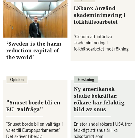
Läkare: Använd
skademinimering i
folkhälsoarbetet
”Genom att införliva
skademinimering i
‘Sweden is the harm
folkhälsoarbetet mot rökning
reduction capital of
skulle samhället snabbare
the world’
kunna minska de hälsoskadliga
konsekvenserna av rökning
och nå ett Sverige helt utan
cigarettrökare.” Det skrive...
Opinion
Forskning
Ny amerikansk
studie bekräftar:
”Snuset borde bli en
rökare har felaktig
EU-valfråga”
bild av snus
”Snuset borde bli en valfråga i
En stor andel rökare i USA tror
valet till Europaparlamentet”
felaktigt att snus är lika
Det skriver Liberala
hälsofarligt som