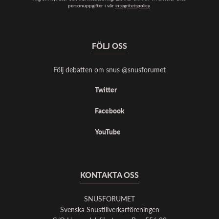
personuppgifter i vår
integritetspolicy
.
FÖLJ OSS
Följ debatten om snus @snusforumet
Twitter
Facebook
YouTube
KONTAKTA OSS
SNUSFORUMET
Svenska Snustillverkarföreningen