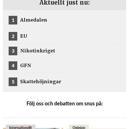
Aktuellt just nu:
1
Almedalen
2
EU
3
Nikotinkriget
4
GFN
5
Skattehöjningar
Följ oss och debatten om snus på:
Internationellt
Opinion