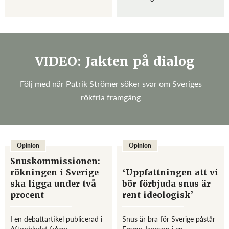
Nyhetsbyråns ledarskribent
cancerframkallande cigaretter.
Joakim Broman i en ny
Det visar en ny undersökning
ledartext. År 2004 prövades
från Rutgers University. –Det
exportförbudet av snus i EU-
är ett allvarligt misslyckande
domstolen. Doms...
för al...
VIDEO: Jakten på dialog
Följ med när Patrik Strömer söker svar om Sveriges
rökfria framgång
Opinion
Opinion
Snuskommissionen:
rökningen i Sverige
‘Uppfattningen att vi
ska ligga under två
bör förbjuda snus är
procent
rent ideologisk’
I en debattartikel publicerad i
Snus är bra för Sverige påstår
Aftonbladet frågar
Emma Jaenson i en