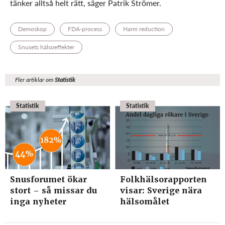
tänker alltså helt rätt, säger Patrik Strömer.
Demoskop
FDA-process
Harm reduction
Snusets hälsoeffekter
Fler artiklar om
Statistik
Statistik
Statistik
Snusforumet ökar
Folkhälsorapporten
stort – så missar du
visar: Sverige nära
inga nyheter
hälsomålet