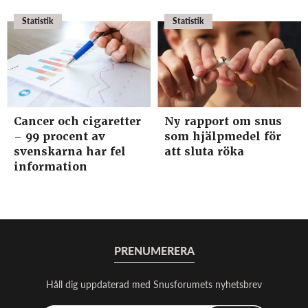
Statistik
Statistik
Cancer och cigaretter
Ny rapport om snus
– 99 procent av
som hjälpmedel för
svenskarna har fel
att sluta röka
information
PRENUMERERA
Håll dig uppdaterad med Snusforumets nyhetsbrev