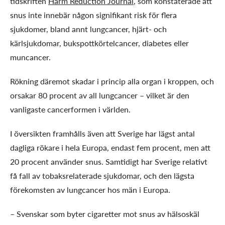
tidskriften
Harm Reduction Journal
, som konstaterade att
snus inte innebär någon signifikant risk för flera
sjukdomer, bland annt lungcancer, hjärt- och
kärlsjukdomar, bukspottkörtelcancer, diabetes eller
muncancer.
Rökning däremot skadar i princip alla organ i kroppen, och
orsakar 80 procent av all lungcancer – vilket är den
vanligaste cancerformen i världen.
I översikten framhålls även att Sverige har lägst antal
dagliga rökare i hela Europa, endast fem procent, men att
20 procent använder snus. Samtidigt har Sverige relativt
få fall av tobaksrelaterade sjukdomar, och den lägsta
förekomsten av lungcancer hos män i Europa.
– Svenskar som byter cigaretter mot snus av hälsoskäl