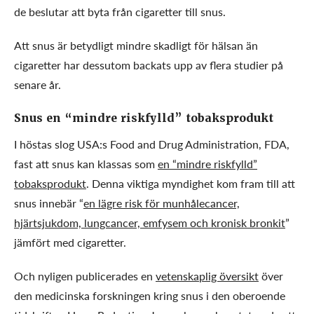
de beslutar att byta från cigaretter till snus.
Att snus är betydligt mindre skadligt för hälsan än
cigaretter har dessutom backats upp av flera studier på
senare år.
Snus en “mindre riskfylld” tobaksprodukt
I höstas slog USA:s Food and Drug Administration, FDA,
fast att snus kan klassas som
en “mindre riskfylld”
tobaksprodukt
. Denna viktiga myndighet kom fram till att
snus innebär “
en lägre risk för munhålecancer,
hjärtsjukdom, lungcancer, emfysem och kronisk bronkit
”
jämfört med cigaretter.
Och nyligen publicerades en
vetenskaplig översikt
över
den medicinska forskningen kring snus i den oberoende