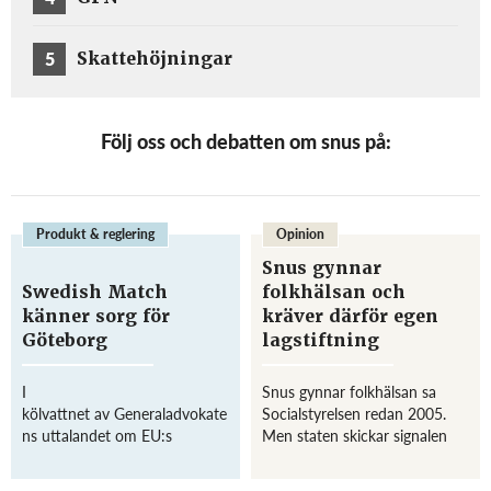
5
Skattehöjningar
Följ oss och debatten om snus på:
Produkt & reglering
Opinion
Snus gynnar
Swedish Match
folkhälsan och
känner sorg för
kräver därför egen
Göteborg
lagstiftning
I
Snus gynnar folkhälsan sa
kölvattnet av Generaladvokate
Socialstyrelsen redan 2005.
ns uttalandet om EU:s
Men staten skickar signalen
snusförbud har Swedish
att det inte spelar någon roll
Match uttryckt sin besvikelse
om du röker eller snusar, allt är