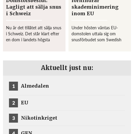
Domstolsbeslut:
förhindrar
Lagligt att sälja snus
skademinimering
i Schweiz
inom EU
Nu är det tillåtet att sälja snus
Under hösten väntas EU-
i Schweiz. Det står klart efter
domstolen uttala sig om
en dom i landets högsta
snusförbudet som Swedish
federala domstol, rapporterar
Match menar diskriminerar
Tidningarnas Telegrambyrå.
mot snus eftersom EU
Bakgrunden är att den
samtidigt tillåter alla andra
schweiziska tullen nekade
tobaksprodukter, samt numera
Aktuellt just nu:
företage...
även “nymodiga”’
tobaksprodukter...
1
Almedalen
2
EU
3
Nikotinkriget
4
GFN