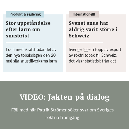
över vad beslutet innebär
ändå lika farligt. I det land som
för Göteborgsregionen, där en
har EU:s lägsta förekomst av ...
stor del av snustillverkningen i
Produkt & reglering
Internationellt
Sverige sker. ...
Stor uppståndelse
Svenst snus har
efter larm om
aldrig varit större i
snusbrist
Schweiz
I och med ikraftträdandet av
Sverige ligger i topp av export
den nya tobakslagen den 20
av rökfri tobak till Schweiz,
maj slår snustillverkarna larm
det visar statistisk från det
om risk för snusbrist.
schweiziska tullverket. Totalt
Anledningen till snusbristen är
exporterades 50 ton snus från
att snustillverkarna kommer
Sverige till Schweiz under
ha svårt att hinna med de
2014 och Sverige går nu om
ändringar på s...
Bel...
VIDEO: Jakten på dialog
Följ med när Patrik Strömer söker svar om Sveriges
rökfria framgång