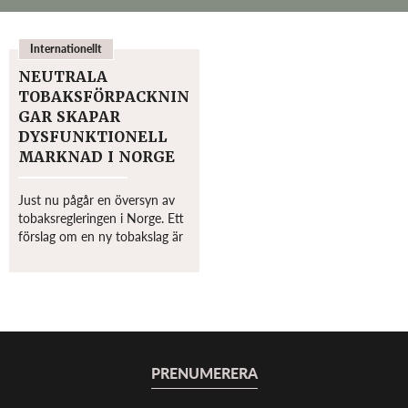
Internationellt
NEUTRALA
TOBAKSFÖRPACKNIN
GAR SKAPAR
DYSFUNKTIONELL
MARKNAD I NORGE
Just nu pågår en översyn av
tobaksregleringen i Norge. Ett
förslag om en ny tobakslag är
framtagen och har nyligen
skickats ut på en remissrunda
som pågår fram till 9 juni i år.
En av delarna i lagförslaget
ha...
PRENUMERERA