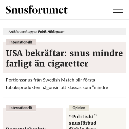
Artiklar med taggen
Patrik Hildingsson
Internationellt
USA bekräftar: snus mindre
farligt än cigaretter
Portionssnus från Swedish Match blir första
tobaksprodukten någonsin att klassas som ”mindre
riskfylld” efter ett historiskt besked från USA:s Food and
Drug Administration, FDA. – Vi ser det som ett
Internationellt
Opinion
vetenskapligt erkännande för den forskning som bedr...
“Politiskt”
snusförbud