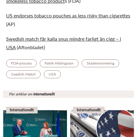
smokeless tobacco product
s (FDA)
US endorses tobacco pouches as less risky than cigarettes
(AP)
Swedish match får kalla snus mindre farligt än cigg – i
USA
(Aftonbladet)
FDA-process
Patrik Hildingsson
Skademinimering
Swedish Match
USA
Fler artiklar om
Internationellt
Internationellt
Internationellt