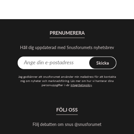
PRENUMERERA
Håll dig uppdaterad med Snusforumets nyhetsbrev
Skicka
Jag godkänner att snusforumet använder min mailadress för att kontakta
mig om nyheter och marknadsföring. Läs mer om hur vi hanterar dina
personuppgifter i vår
integritetspolicy
.
FÖLJ OSS
Följ debatten om snus @snusforumet