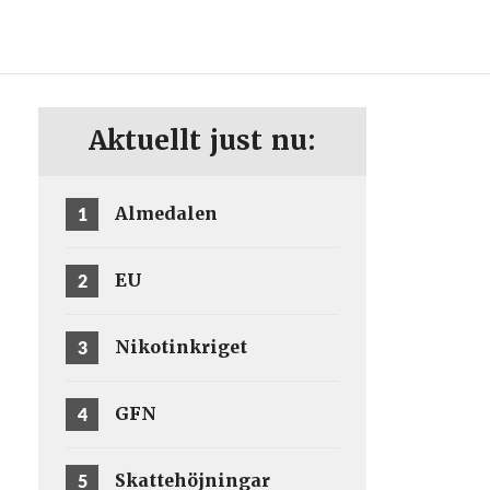
ENG
SV
Aktuellt just nu:
1
Almedalen
2
EU
3
Nikotinkriget
4
GFN
5
Skattehöjningar