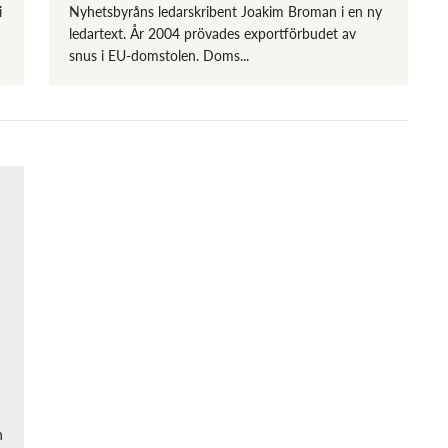
i
Nyhetsbyråns ledarskribent Joakim Broman i en ny
ledartext. År 2004 prövades exportförbudet av
snus i EU-domstolen. Doms...
n