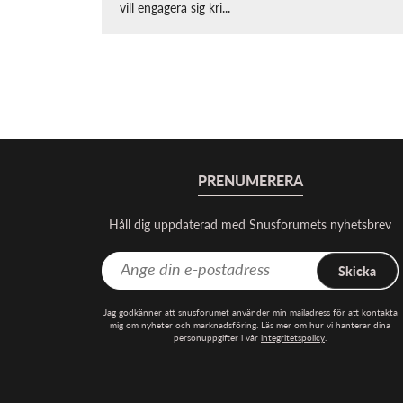
vill engagera sig kri...
PRENUMERERA
Håll dig uppdaterad med Snusforumets nyhetsbrev
Skicka
Jag godkänner att snusforumet använder min mailadress för att kontakta
mig om nyheter och marknadsföring. Läs mer om hur vi hanterar dina
personuppgifter i vår
integritetspolicy
.