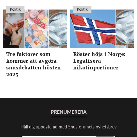
Politik
Politik
Tre faktorer som
Röster höjs i Norge:
kommer att avgöra
Legalisera
snusdebatten hösten
nikotinportioner
2025
PRENUMERERA
Håll dig uppdaterad med Snusforumets nyhetsbrev