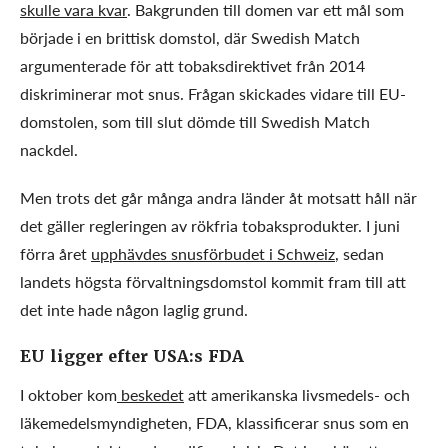
skulle vara kvar
. Bakgrunden till domen var ett mål som
började i en brittisk domstol, där Swedish Match
argumenterade för att tobaksdirektivet från 2014
diskriminerar mot snus. Frågan skickades vidare till EU-
domstolen, som till slut dömde till Swedish Match
nackdel.
Men trots det går många andra länder åt motsatt håll när
det gäller regleringen av rökfria tobaksprodukter. I juni
förra året
upphävdes snusförbudet i Schweiz
, sedan
landets högsta förvaltningsdomstol kommit fram till att
det inte hade någon laglig grund.
EU ligger efter USA:s FDA
I oktober kom
beskedet
att amerikanska livsmedels- och
läkemedelsmyndigheten, FDA, klassificerar snus som en