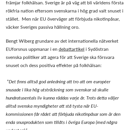
främjar folkhälsan. Sverige är på väg att bli världens första
rökfria nation eftersom svenskarna i hög grad valt snuset i
stället. Men när EU överväger att förbjuda nikotinpåsar,
väcker Sveriges passiva hållning oro.
Bengt Wiberg grundare av det internationella nätverket
EUforsnus uppmanar i en
debattartikel
i Sydöstran
svenska politiker att agera för att Sverige ska försvara
snuset och dess positiva effekter på folkhälsan:
”
Det finns alltså god anledning att tro att om européer
snusade i lika hög utsträckning som svenskar så skulle
hundratusentals liv kunna räddas varje år. Trots detta väljer
alltså svenska myndigheter att stå tysta när EU-
kommissionen får rådet att förbjuda nikotinpåsar som är den
enda snusprodukten som tillåts i övriga Europa (med några