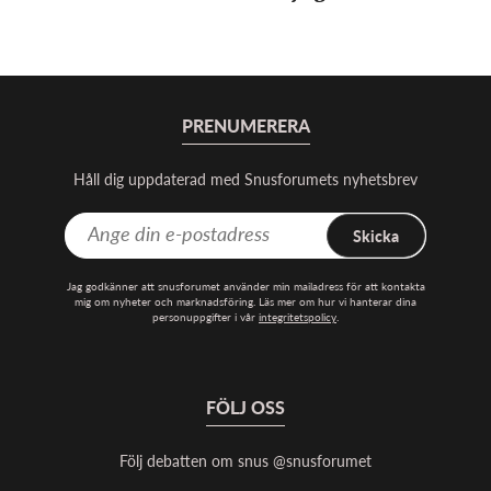
PRENUMERERA
Håll dig uppdaterad med Snusforumets nyhetsbrev
Skicka
Jag godkänner att snusforumet använder min mailadress för att kontakta
mig om nyheter och marknadsföring. Läs mer om hur vi hanterar dina
personuppgifter i vår
integritetspolicy
.
FÖLJ OSS
Följ debatten om snus @snusforumet