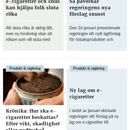
e-cigaretter och snus
Så påverkar
kan hjälpa folk sluta
regeringens nya
röka
förslag snuset
Att sluta röka är aldrig lätt,
Den 26 januari presenterade
men ny forskning visar att
regeringen ett nytt lagförslag
rökare som vill sluta med
för tobaksprodukter och
cigaretter kanske borde testa
åtgärder som ska minska
e-cigaretter eller snus istället
användningen av tobak. Lagen
för vanligt nikotinläkemedel.
föreslås träda i kraft den 1
Enligt en studie publicerad i...
januari 2019. Regeringen
föreslår bland annat...
Produkt & reglering
Produkt & reglering
Ny lag om e-
cigaretter
I slutet av januari skickade
Krönika: Hur ska e-
regeringen sitt förslag på ny
cigaretter beskattas?
lag om e-cigaretter till
Efter vikt, skadlighet
lagrådet. Enligt förslaget