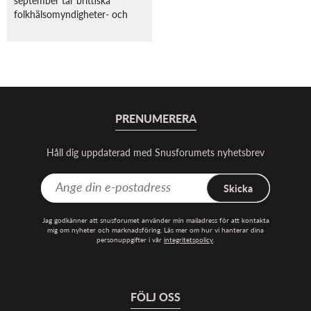
folkhälsomyndigheter- och
organisationer ställning för
rökfri tobak, denna gång
handlar det om e-cigaretter.
Organisationerna menar att
det är på tiden att d...
PRENUMERERA
Håll dig uppdaterad med Snusforumets nyhetsbrev
Skicka
Jag godkänner att snusforumet använder min mailadress för att kontakta
mig om nyheter och marknadsföring. Läs mer om hur vi hanterar dina
personuppgifter i vår
integritetspolicy
.
FÖLJ OSS