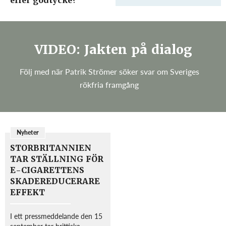
eller godtycke?
kommer man att tillåta
innehållsdeklaration på e-
cigarettförpackningar och
dessutom kommer man att ...
VIDEO: Jakten på dialog
Följ med när Patrik Strömer söker svar om Sveriges
rökfria framgång
Nyheter
STORBRITANNIEN
TAR STÄLLNING FÖR
E-CIGARETTENS
SKADEREDUCERARE
EFFEKT
I ett pressmeddelande den 15
september tar brittiska