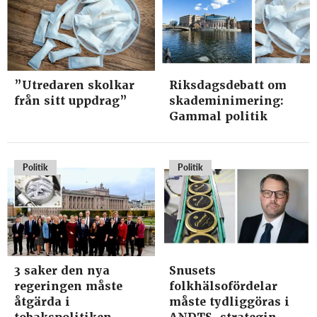
”Utredaren skolkar
Riksdagsdebatt om
från sitt uppdrag”
skademinimering:
Gammal politik
Politik
Politik
3 saker den nya
Snusets
regeringen måste
folkhälsofördelar
åtgärda i
måste tydliggöras i