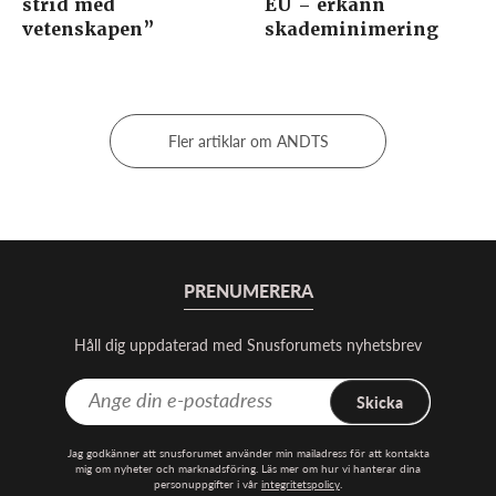
strid med
EU – erkänn
vetenskapen”
skademinimering
Fler artiklar om ANDTS
PRENUMERERA
Håll dig uppdaterad med Snusforumets nyhetsbrev
Skicka
Jag godkänner att snusforumet använder min mailadress för att kontakta
mig om nyheter och marknadsföring. Läs mer om hur vi hanterar dina
personuppgifter i vår
integritetspolicy
.