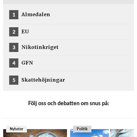
1
Almedalen
2
EU
3
Nikotinkriget
4
GFN
5
Skattehöjningar
Följ oss och debatten om snus på:
Nyheter
Politik