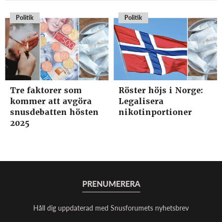
Politik
Politik
Tre faktorer som
Röster höjs i Norge:
kommer att avgöra
Legalisera
snusdebatten hösten
nikotinportioner
2025
PRENUMERERA
Håll dig uppdaterad med Snusforumets nyhetsbrev