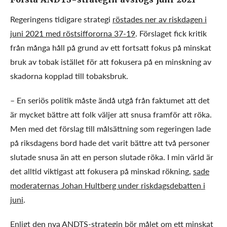
Regeringens tidigare strategi
röstades ner av riskdagen i
juni 2021 med röstsiffororna 37-19
. Förslaget fick kritik
från många håll på grund av ett fortsatt fokus på minskat
bruk av tobak istället för att fokusera på en minskning av
skadorna kopplad till tobaksbruk.
– En seriös politik måste ändå utgå från faktumet att det
är mycket bättre att folk väljer att snusa framför att röka.
Men med det förslag till målsättning som regeringen lade
på riksdagens bord hade det varit bättre att två personer
slutade snusa än att en person slutade röka. I min värld är
det alltid viktigast att fokusera på minskad rökning,
sade
moderaternas Johan Hultberg under riskdagsdebatten i
juni
.
Enligt den nya ANDTS-strategin bör målet om ett minskat