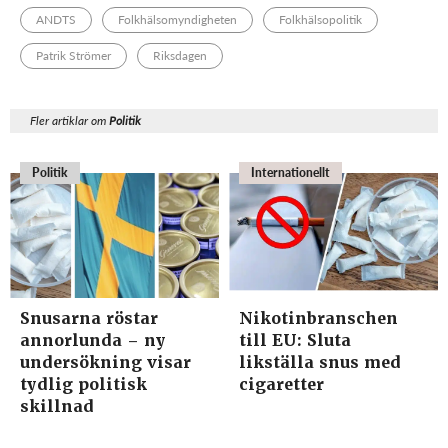
ANDTS
Folkhälsomyndigheten
Folkhälsopolitik
Patrik Strömer
Riksdagen
Fler artiklar om
Politik
Politik
Internationellt
Snusarna röstar
Nikotinbranschen
annorlunda – ny
till EU: Sluta
undersökning visar
likställa snus med
tydlig politisk
cigaretter
skillnad