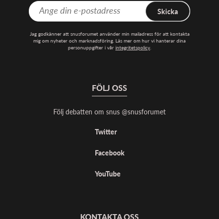
Skicka
Jag godkänner att snusforumet använder min mailadress för att kontakta
mig om nyheter och marknadsföring. Läs mer om hur vi hanterar dina
personuppgifter i vår
integritetspolicy
.
FÖLJ OSS
Följ debatten om snus @snusforumet
Twitter
Facebook
YouTube
KONTAKTA OSS