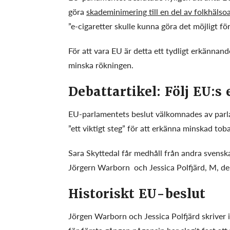
göra
skademinimering till en del av folkhälso
”e-cigaretter skulle kunna göra det möjligt för
För att vara EU är detta ett tydligt erkännan
minska rökningen.
Debattartikel: Följ EU:s
EU-parlamentets beslut välkomnades av parla
”ett viktigt steg” för att erkänna minskad tob
Sara Skyttedal får medhåll från andra svens
Jörgern Warborn och Jessica Polfjärd, M, den
Historiskt EU-beslut
Jörgen Warborn och Jessica Polfjärd skriver i