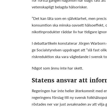
för första gången någonsin har slagit fast at
vetenskapligt belagda hälsorisker.
”Det kan låta som en självklarhet, men precis s
konsumtion ska minska oavsett hälsoeffekt, 
nikotinprodukter räddar liv har tidigare ignore
I debattartikeln konstaterar Jörgen Warborn 
ge Socialstyrelsen uppdraget att ”slå fast ol
riskreduktion ska vara vägledande i svensk to
Något som ännu inte har skett.
Statens ansvar att info
Regeringen har inte heller återkommit med en
regeringens förslag till ny svensk folkhälsopol
röstades ner var just avsaknaden av att vilja 