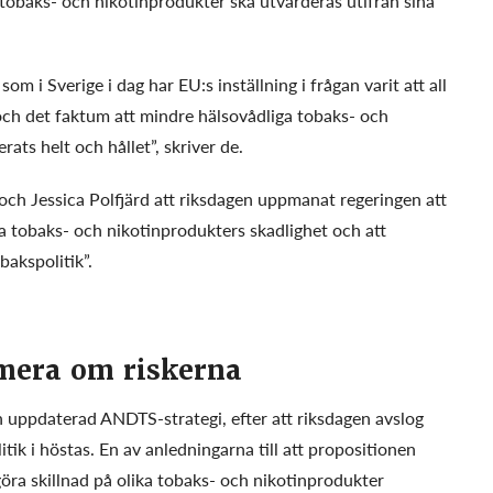
t tobaks- och nikotinprodukter ska utvärderas utifrån sina
om i Sverige i dag har EU:s inställning i frågan varit att all
och det faktum att mindre hälsovådliga tobaks- och
rats helt och hållet”, skriver de.
och Jessica Polfjärd att riksdagen uppmanat regeringen att
ika tobaks- och nikotinprodukters skadlighet och att
bakspolitik”.
rmera om riskerna
 uppdaterad ANDTS-strategi, efter att riksdagen avslog
itik i höstas. En av anledningarna till att propositionen
göra skillnad på olika tobaks- och nikotinprodukter