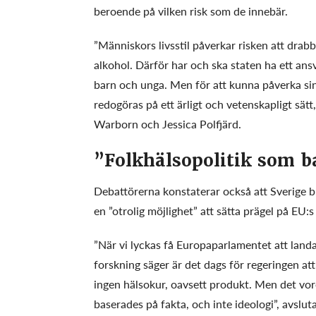
beroende på vilken risk som de innebär.
”Människors livsstil påverkar risken att drab
alkohol. Därför har och ska staten ha ett ansv
barn och unga. Men för att kunna påverka sin
redogöras på ett ärligt och vetenskapligt sätt,
Warborn och Jessica Polfjärd.
”Folkhälsopolitik som ba
Debattörerna konstaterar också att Sverige bl
en ”otrolig möjlighet” att sätta prägel på EU:s
”När vi lyckas få Europaparlamentet att landa
forskning säger är det dags för regeringen a
ingen hälsokur, oavsett produkt. Men det vore
baserades på fakta, och inte ideologi”, avslut