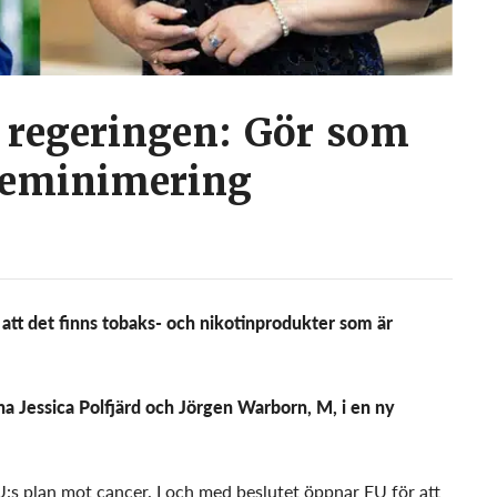
 regeringen: Gör som
deminimering
att det finns tobaks- och nikotinprodukter som är
a Jessica Polfjärd och Jörgen Warborn, M, i en ny
:s plan mot cancer. I och med beslutet öppnar EU för att