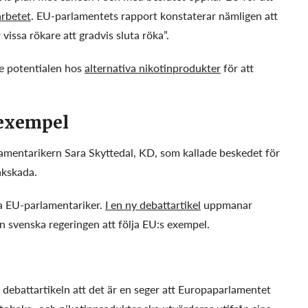
arbetet
. EU-parlamentets rapport konstaterar nämligen att
 vissa rökare att gradvis sluta röka”.
de potentialen hos
alternativa nikotinprodukter
för att
 exempel
mentarikern Sara Skyttedal, KD, som kallade beskedet för
akskada.
ka EU-parlamentariker.
I en ny debattartikel
uppmanar
 svenska regeringen att följa EU:s exempel.
 debattartikeln att det är en seger att Europaparlamentet