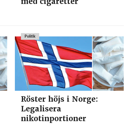
med cigaretter
Politik
Röster höjs i Norge:
Legalisera
nikotinportioner