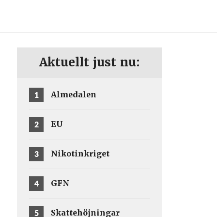
ENG
SV
Aktuellt just nu:
1
Almedalen
2
EU
3
Nikotinkriget
4
GFN
5
Skattehöjningar