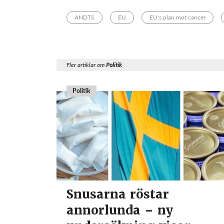
ANDTS
EU
EU:s plan mot cancer
Fler artiklar om
Politik
Politik
Snusarna röstar
annorlunda – ny