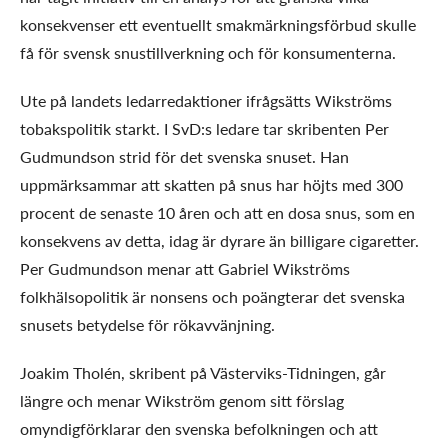
konsekvenser ett eventuellt smakmärkningsförbud skulle
få för svensk snustillverkning och för konsumenterna.
Ute på landets ledarredaktioner ifrågsätts Wikströms
tobakspolitik starkt. I SvD:s ledare tar skribenten Per
Gudmundson strid för det svenska snuset. Han
uppmärksammar att skatten på snus har höjts med 300
procent de senaste 10 åren och att en dosa snus, som en
konsekvens av detta, idag är dyrare än billigare cigaretter.
Per Gudmundson menar att Gabriel Wikströms
folkhälsopolitik är nonsens och poängterar det svenska
snusets betydelse för rökavvänjning.
Joakim Tholén, skribent på Västerviks-Tidningen, går
längre och menar Wikström genom sitt förslag
omyndigförklarar den svenska befolkningen och att