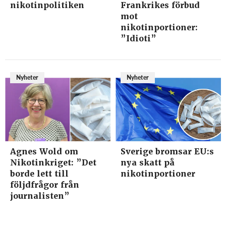
nikotinpolitiken
Frankrikes förbud
mot
nikotinportioner:
”Idioti”
Nyheter
Nyheter
Agnes Wold om
Sverige bromsar EU:s
Nikotinkriget: ”Det
nya skatt på
borde lett till
nikotinportioner
följdfrågor från
journalisten”