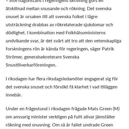
– Inte någonstans i regeringens skrivning görs en
åtskillnad mellan snusande och rökning. Det svenska
snuset är orsaken till att svenska folket i lägre
utsträckning drabbas av rökrelaterade sjukdomar och
dödlighet. I kombination med Folkhälsoministerns
undvikande svar, är det svårt att tro att den vetenskapliga
forskningens rön är kända för regeringen, säger Patrik
Strömer, generalsekreterare Svenska
Snustillverkarföreningen.
I riksdagen har flera riksdagsledamöter engagerat sig för
det svenska snuset och försökt få klarhet i vad tilläggen
innebär.
Under en frågestund i riksdagen frågade Mats Green (M)
om ansvarig minister verkligen på fullt allvar jämställer
rökning med snusning. Om så är fallet undrade Green