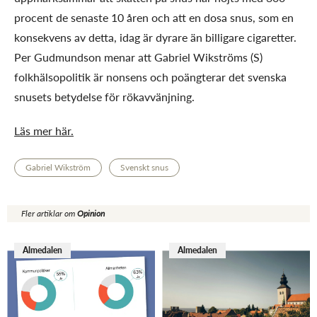
procent de senaste 10 åren och att en dosa snus, som en
konsekvens av detta, idag är dyrare än billigare cigaretter.
Per Gudmundson menar att Gabriel Wikströms (S)
folkhälsopolitik är nonsens och poängterar det svenska
snusets betydelse för rökavvänjning.
Läs mer här.
Gabriel Wikström
Svenskt snus
Fler artiklar om
Opinion
Almedalen
Almedalen