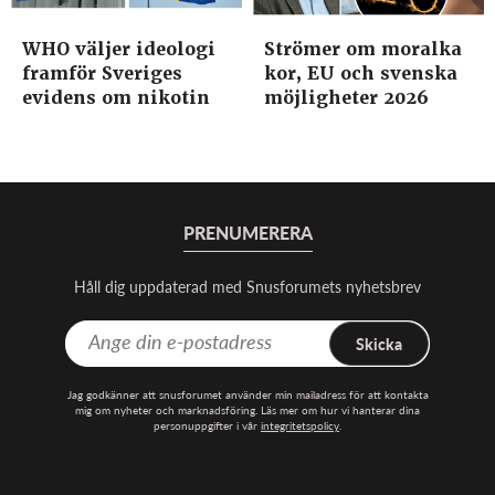
WHO väljer ideologi
Strömer om moralka
framför Sveriges
kor, EU och svenska
evidens om nikotin
möjligheter 2026
PRENUMERERA
Håll dig uppdaterad med Snusforumets nyhetsbrev
Skicka
Jag godkänner att snusforumet använder min mailadress för att kontakta
mig om nyheter och marknadsföring. Läs mer om hur vi hanterar dina
personuppgifter i vår
integritetspolicy
.