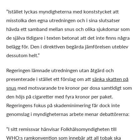
”Istället lyckas myndigheterna med konststycket att
misstolka den egna utredningen och i sina slutsatser
hävda ett samband mellan snus och olika sjukdomar som
de själva tidigare i texten betonat att det inte finns några
belägg för. Den i direktiven begärda jämförelsen uteblev
dessutom helt.”
Regeringen lämnade utredningen utan åtgärd och
presenterade i stället ett förslag om att
sänka skatten på
snus
med motsvarande tre kronor per dosa samtidigt som
den höjs på cigaretter med fyra kronor per paket.
Regeringens fokus på skademinimering får dock inte
genomslag i myndigheternas arbete menar debattörerna:
”I sitt remissvar hänvisar Folkhälsomyndigheten till
WHO:s ramkonvention som innebär att all tobak ska