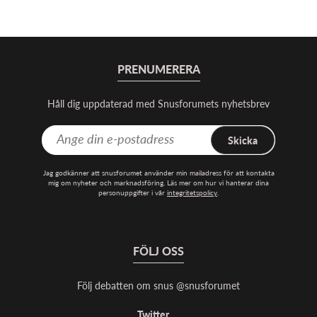
PRENUMERERA
Håll dig uppdaterad med Snusforumets nyhetsbrev
Skicka
Jag godkänner att snusforumet använder min mailadress för att kontakta
mig om nyheter och marknadsföring. Läs mer om hur vi hanterar dina
personuppgifter i vår
integritetspolicy
.
FÖLJ OSS
Följ debatten om snus @snusforumet
Twitter