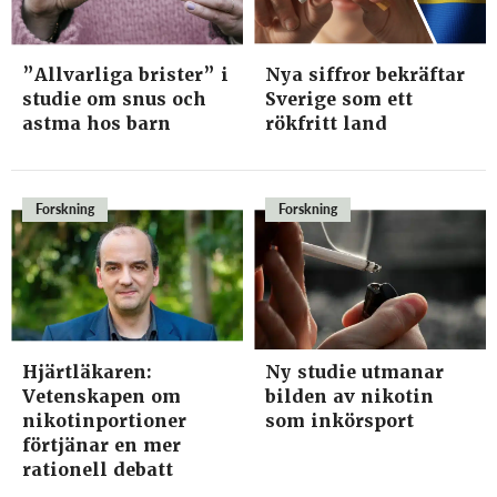
”Allvarliga brister” i
Nya siffror bekräftar
studie om snus och
Sverige som ett
astma hos barn
rökfritt land
Forskning
Forskning
Hjärtläkaren:
Ny studie utmanar
Vetenskapen om
bilden av nikotin
nikotinportioner
som inkörsport
förtjänar en mer
rationell debatt