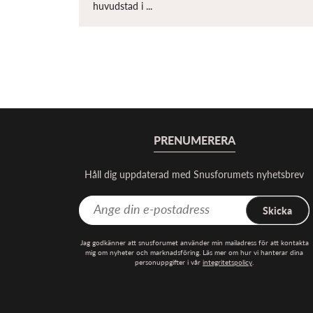
huvudstad i ...
PRENUMERERA
Håll dig uppdaterad med Snusforumets nyhetsbrev
Skicka
Jag godkänner att snusforumet använder min mailadress för att kontakta
mig om nyheter och marknadsföring. Läs mer om hur vi hanterar dina
personuppgifter i vår
integritetspolicy
.