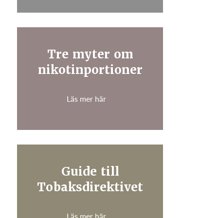
Tre myter om
nikotinportioner
Läs mer här
Guide till
Tobaksdirektivet
Läs mer här