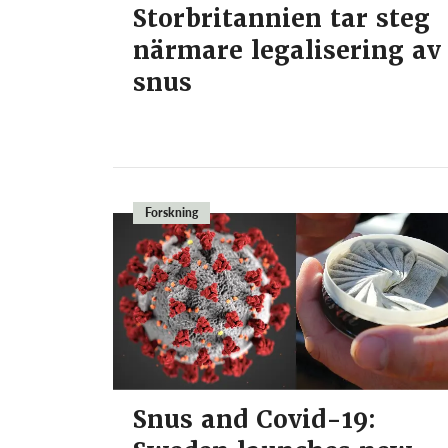
Storbritannien tar steg
närmare legalisering av
snus
Forskning
Snus and Covid-19: