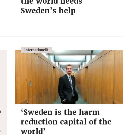
the world needs
Sweden’s help
Internationellt
‘Sweden is the harm
n
reduction capital of the
world’
s