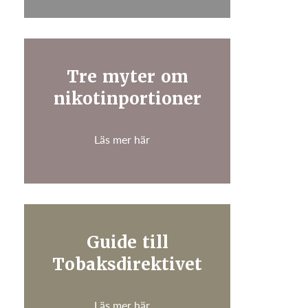
Tre myter om
nikotinportioner
Läs mer här
Guide till
Tobaksdirektivet
Läs mer här