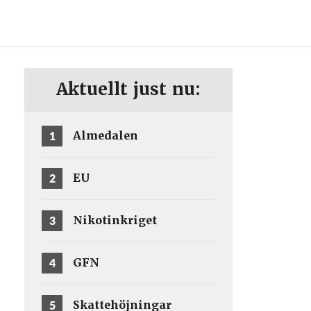
ENG
SV
Aktuellt just nu:
1
Almedalen
2
EU
3
Nikotinkriget
4
GFN
5
Skattehöjningar