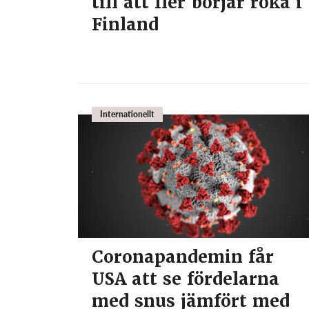
till att fler börjar röka i
Finland
Internationellt
Coronapandemin får
USA att se fördelarna
med snus jämfört med