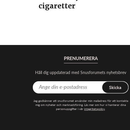
cigaretter
PRENUMERERA
Håll dig uppdaterad med Snusforumets nyhetsbrev
Skicka
Jag godkänner att snusforumet använder min mailadress för att kontakta
mig om nyheter och marknadsföring. Läs mer om hur vi hanterar dina
personuppgifter i vår
integritetspolicy
.