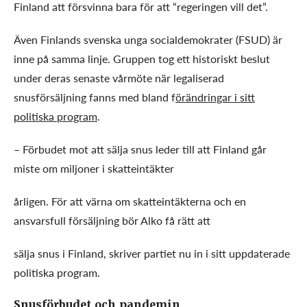
Finland att försvinna bara för att “regeringen vill det”.
Även Finlands svenska unga socialdemokrater (FSUD) är
inne på samma linje. Gruppen tog ett historiskt beslut
under deras senaste vårmöte när legaliserad
snusförsäljning fanns med bland f
örändringar i sitt
politiska program
.
– Förbudet mot att sälja snus leder till att Finland går
miste om miljoner i skatteintäkter
årligen. För att värna om skatteintäkterna och en
ansvarsfull försäljning bör Alko få rätt att
sälja snus i Finland, skriver partiet nu in i sitt uppdaterade
politiska program.
Snusförbudet och pandemin