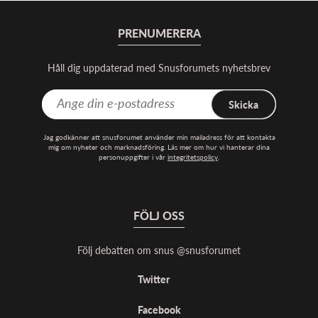
PRENUMERERA
Håll dig uppdaterad med Snusforumets nyhetsbrev
Skicka
Jag godkänner att snusforumet använder min mailadress för att kontakta
mig om nyheter och marknadsföring. Läs mer om hur vi hanterar dina
personuppgifter i vår
integritetspolicy
.
FÖLJ OSS
Följ debatten om snus @snusforumet
Twitter
Facebook