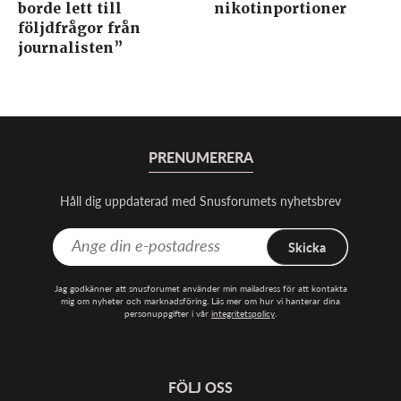
borde lett till
nikotinportioner
följdfrågor från
journalisten”
PRENUMERERA
Håll dig uppdaterad med Snusforumets nyhetsbrev
Skicka
Jag godkänner att snusforumet använder min mailadress för att kontakta
mig om nyheter och marknadsföring. Läs mer om hur vi hanterar dina
personuppgifter i vår
integritetspolicy
.
FÖLJ OSS