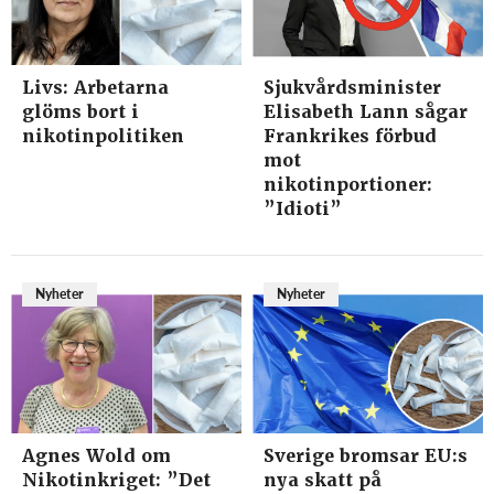
Livs: Arbetarna
Sjukvårdsminister
glöms bort i
Elisabeth Lann sågar
nikotinpolitiken
Frankrikes förbud
mot
nikotinportioner:
”Idioti”
Nyheter
Nyheter
Agnes Wold om
Sverige bromsar EU:s
Nikotinkriget: ”Det
nya skatt på