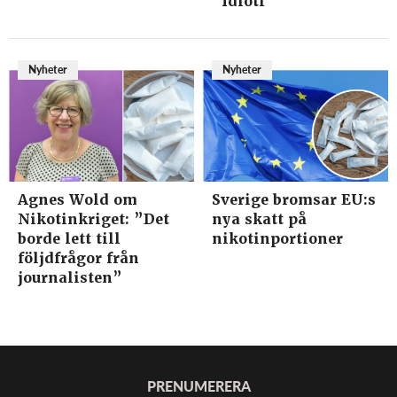
”Idioti”
Nyheter
Nyheter
Agnes Wold om
Sverige bromsar EU:s
Nikotinkriget: ”Det
nya skatt på
borde lett till
nikotinportioner
följdfrågor från
journalisten”
PRENUMERERA