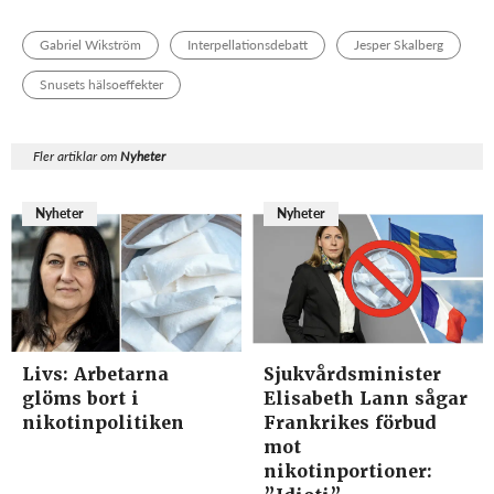
Gabriel Wikström
Interpellationsdebatt
Jesper Skalberg
Snusets hälsoeffekter
Fler artiklar om
Nyheter
Nyheter
Nyheter
Livs: Arbetarna
Sjukvårdsminister
glöms bort i
Elisabeth Lann sågar
nikotinpolitiken
Frankrikes förbud
mot
nikotinportioner: