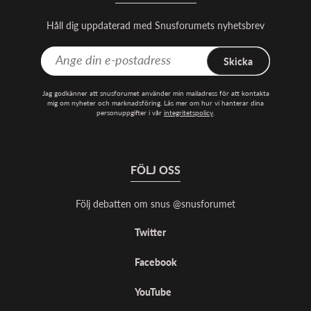
Håll dig uppdaterad med Snusforumets nyhetsbrev
Skicka
Jag godkänner att snusforumet använder min mailadress för att kontakta
mig om nyheter och marknadsföring. Läs mer om hur vi hanterar dina
personuppgifter i vår
integritetspolicy
.
FÖLJ OSS
Följ debatten om snus @snusforumet
Twitter
Facebook
YouTube