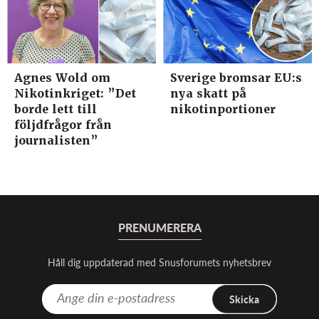
Agnes Wold om
Sverige bromsar EU:s
Nikotinkriget: ”Det
nya skatt på
borde lett till
nikotinportioner
följdfrågor från
journalisten”
PRENUMERERA
Håll dig uppdaterad med Snusforumets nyhetsbrev
Skicka