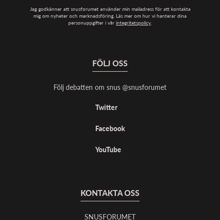
Jag godkänner att snusforumet använder min mailadress för att kontakta
mig om nyheter och marknadsföring. Läs mer om hur vi hanterar dina
personuppgifter i vår
integritetspolicy
.
FÖLJ OSS
Följ debatten om snus @snusforumet
Twitter
Facebook
YouTube
KONTAKTA OSS
SNUSFORUMET