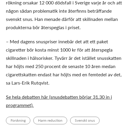
rökning orsakar 12 000 dödsfall i Sverige varje år och att
någon sådan problematik inte återfinns beträffande
svenskt snus. Han menade därför att skillnaden mellan
produkterna bör återspeglas i priset.
– Med dagens snuspriser innebär det att ett paket
cigaretter bör kosta minst 1000 kr för att återspegla
skillnaden i hälsorisker. Tyvärr är det istället snusskatten
har höjts med 250 procent de senaste 10 åren medan
cigarettskatten endast har höjts med en femtedel av det,
sa Lars-Erik Rutqvist.
Se hela debatten här (snusdebatten börjar 31.30 in i
programmet).
Forskning
Harm reduction
Svenskt snus