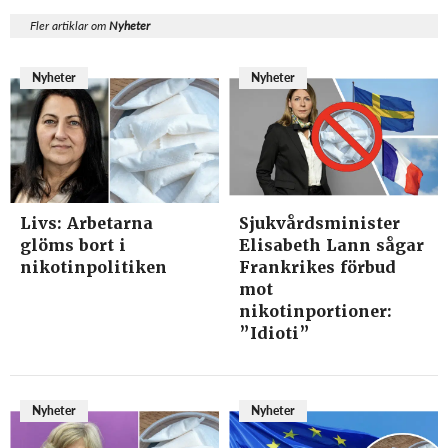
Fler artiklar om
Nyheter
Nyheter
Nyheter
Livs: Arbetarna
Sjukvårdsminister
glöms bort i
Elisabeth Lann sågar
nikotinpolitiken
Frankrikes förbud
mot
nikotinportioner:
”Idioti”
Nyheter
Nyheter