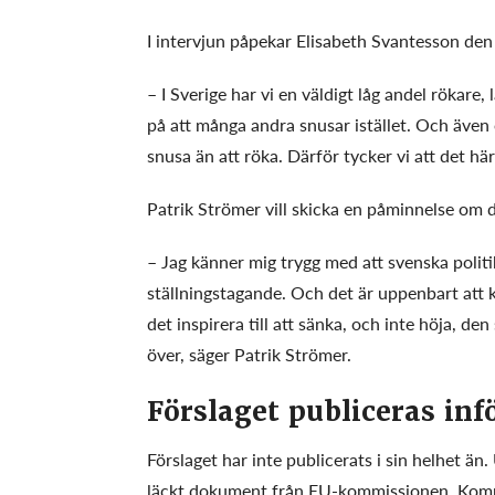
I intervjun påpekar Elisabeth Svantesson den 
– I Sverige har vi en väldigt låg andel rökare,
på att många andra snusar istället. Och även o
snusa än att röka. Därför tycker vi att det här
Patrik Strömer vill skicka en påminnelse om 
– Jag känner mig trygg med att svenska politike
ställningstagande. Och det är uppenbart att
det inspirera till att sänka, och inte höja, d
över, säger Patrik Strömer.
Förslaget publiceras inf
Förslaget har inte publicerats i sin helhet ä
läckt dokument från EU-kommissionen. Kommiss