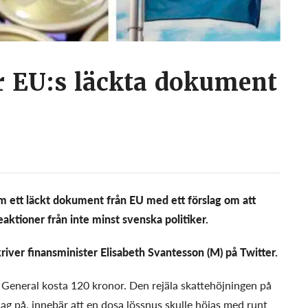
r EU:s läckta dokument
 ett läckt dokument från EU med ett förslag om att
eaktioner från inte minst svenska politiker.
kriver finansminister Elisabeth Svantesson (M) på Twitter.
 General kosta 120 kronor. Den rejäla skattehöjningen på
ag på, innebär att en dosa lössnus skulle höjas med runt