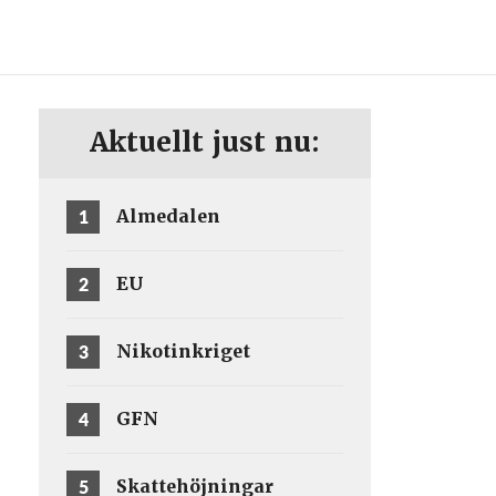
ENG
SV
Aktuellt just nu:
1
Almedalen
2
EU
3
Nikotinkriget
4
GFN
5
Skattehöjningar