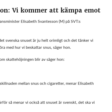
son: Vi kommer att kämpa emot
nsminister Elisabeth Svantesson (M) på SVT:s
et svenska snuset är ju helt orimligt och det tänker vi
öra med hur vi beskattar snus, säger hon.
om skattehöjningen blir av säger hon:
skillnaden mellan snus och cigaretter, menar Elisabeth
ärför så menar vi också att snuset är svenskt, det ska vi