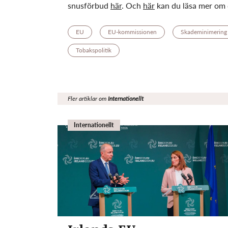
snusförbud
här
. Och
här
kan du läsa mer om d
EU
EU-kommissionen
Skademinimering
Tobakspolitik
Fler artiklar om
Internationellt
Internationellt