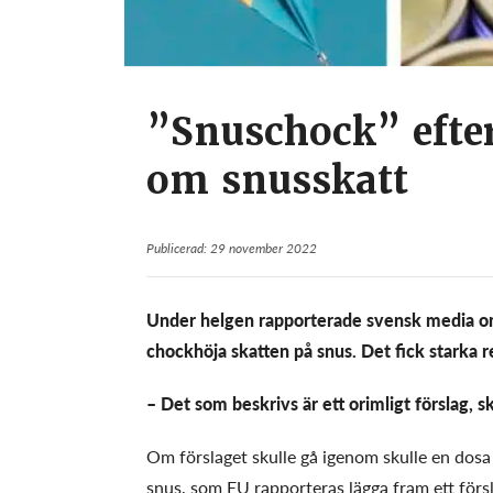
”Snuschock” efte
om snusskatt
Publicerad: 29 november 2022
Under helgen rapporterade svensk media om
chockhöja skatten på snus. Det fick starka r
– Det som beskrivs är ett orimligt förslag, s
Om förslaget skulle gå igenom skulle en dosa
snus, som EU rapporteras lägga fram ett försl