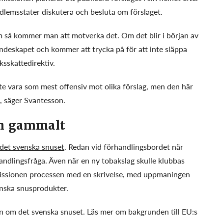
dlemsstater diskutera och besluta om förslaget.
m så kommer man att motverka det. Om det blir i början av
ndeskapet och kommer att trycka på för att inte släppa
ksskattedirektiv.
e vara som mest offensiv mot olika förslag, men den här
, säger Svantesson.
an gammalt
i det svenska snuset
. Redan vid förhandlingsbordet när
andlingsfråga. Även när en ny tobakslag skulle klubbas
issionen processen med en skrivelse, med uppmaningen
enska snusprodukter.
 om det svenska snuset. Läs mer om bakgrunden till EU:s