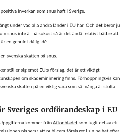
positiva inverkan som snus haft i Sverige.
 långt under vad alla andra länder i EU har. Och det beror ju
m snus inte är hälsokost så är det ändå relativt bättre att
 är en genuint dålig idé.
den svenska skatten på snus.
r ställer sig emot EU:s förslag, det är ett viktigt
 kunskapen om skademinimering finns. Förhoppningsvis kan
en svenska skatten på en viktig vara som så många är stolta
ör Sveriges ordförandeskap i EU
n. Uppgifterna kommer från
Aftonbladet
som tagit del av ett
ionen planerar att publicera förslaget i sin helhet efter