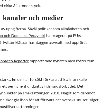
d cirka 34 kronor styck.
a kanaler och medier
 av uppgifterna. Såväl politiker som allmänheten och
on och Dominika Peczynski
har reagerat på EU:s
På Twitter klättrar hashtaggen #swexit med upprörda
snus.
Tobacco Reporter
rapporterade nyheten med röster från
starkt. En del har försökt förklara att EU inte skulle
ar ett permanent undantag från snusförbudet. Det
synpunkter på smaksättningen 2018. Något som däremot
änniskor går ihop för att försvara det svenska snuset, säger
nustillverkarföreningen.