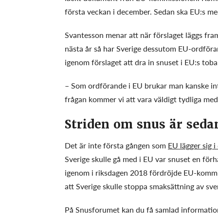
första veckan i december. Sedan ska EU:s me
Svantesson menar att när förslaget läggs fra
nästa år så har Sverige dessutom EU-ordföra
igenom förslaget att dra in snuset i EU:s toba
– Som ordförande i EU brukar man kanske int
frågan kommer vi att vara väldigt tydliga med
Striden om snus är sed
Det är inte första gången som
EU lägger sig 
Sverige skulle gå med i EU var snuset en förh
igenom i riksdagen 2018 fördröjde EU-komm
att Sverige skulle stoppa smaksättning av sv
På Snusforumet kan du få samlad information