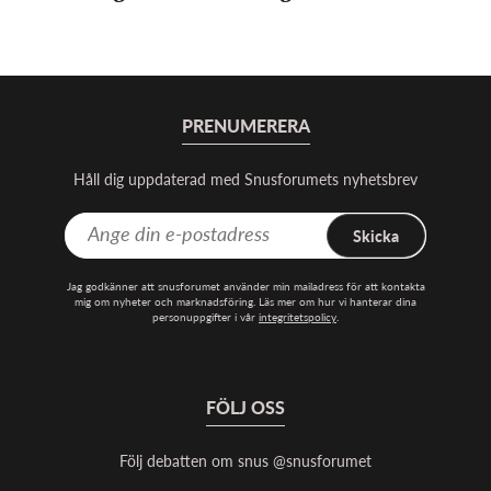
PRENUMERERA
Håll dig uppdaterad med Snusforumets nyhetsbrev
Skicka
Jag godkänner att snusforumet använder min mailadress för att kontakta
mig om nyheter och marknadsföring. Läs mer om hur vi hanterar dina
personuppgifter i vår
integritetspolicy
.
FÖLJ OSS
Följ debatten om snus @snusforumet