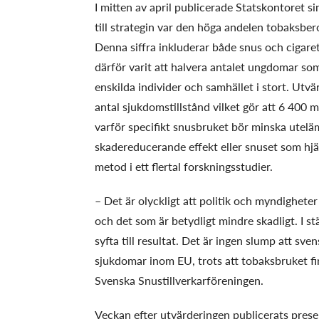
I mitten av april publicerade Statskontoret s
till strategin var den höga andelen tobaksber
Denna siffra inkluderar både snus och cigarett
därför varit att halvera antalet ungdomar som
enskilda individer och samhället i stort. Utvä
antal sjukdomstillstånd vilket gör att 6 400 
varför specifikt snusbruket bör minska utelä
skadereducerande effekt eller snuset som hjälp
metod i ett flertal forskningsstudier.
– Det är olyckligt att politik och myndigheter
och det som är betydligt mindre skadligt. I s
syfta till resultat. Det är ingen slump att sv
sjukdomar inom EU, trots att tobaksbruket fi
Svenska Snustillverkarföreningen.
Veckan efter utvärderingen publicerats pres