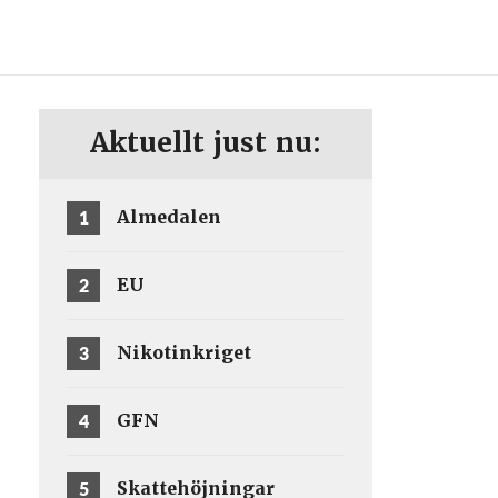
ENG
SV
Aktuellt just nu:
1
Almedalen
2
EU
3
Nikotinkriget
4
GFN
5
Skattehöjningar