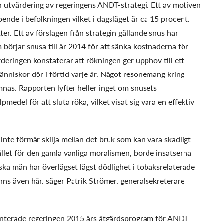
in utvärdering av regeringens ANDT-strategi. Ett av motiven
oende i befolkningen vilket i dagsläget är ca 15 procent.
er. Ett av förslagen från strategin gällande snus har
 börjar snusa till år 2014 för att sänka kostnaderna för
rderingen konstaterar att rökningen ger upphov till ett
människor dör i förtid varje år. Något resonemang kring
mnas. Rapporten lyfter heller inget om snusets
medel för att sluta röka, vilket visat sig vara en effektiv
 inte förmår skilja mellan det bruk som kan vara skadligt
tället för den gamla vanliga moralismen, borde insatserna
enska män har överlägset lägst dödlighet i tobaksrelaterade
nns även här, säger Patrik Strömer, generalsekreterare
enterade regeringen 2015 års åtgärdsprogram för ANDT-