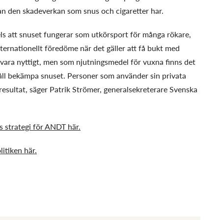
lan den skadeverkan som snus och cigaretter har.
els att snuset fungerar som utkörsport för många rökare,
nternationellt föredöme när det gäller att få bukt med
 vara nyttigt, men som njutningsmedel för vuxna finns det
 håll bekämpa snuset. Personer som använder sin privata
a resultat, säger Patrik Strömer, generalsekreterare Svenska
s strategi för ANDT här.
itiken här.