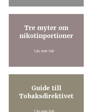
Tre myter om
nikotinportioner
Läs mer här
Guide till
Tobaksdirektivet
Läs mer här