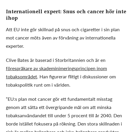
Internationell expert: Snus och cancer hör inte
ihop
Att EU inte gör skillnad på snus och cigaretter i sin plan
mot cancer möts även av förvåning av internationella
experter.
Clive Bates är baserad i Storbritannien och är en
förespråkare av skademinimeringsprincipen inom
tobaksområdet
. Han figurerar flitigt i diskussioner om
tobakspolitik runt om i världen.
“EU:s plan mot cancer gör ett fundamentalt misstag
genom att sätta ett övergripande mål om att minska
tobaksanvändandet till under 5 procent till år 2040. Den
borde istället fokusera på rökning. Den stora skillnaden i
risk är mellan brännbara och icke-brännbara produkter,