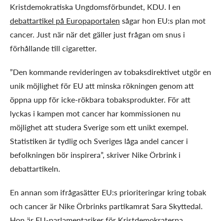
Kristdemokratiska Ungdomsförbundet, KDU. I en
debattartikel på Europaportalen
sågar hon EU:s plan mot
cancer. Just när när det gäller just frågan om snus i
förhållande till cigaretter.
”Den kommande revideringen av tobaksdirektivet utgör en
unik möjlighet för EU att minska rökningen genom att
öppna upp för icke-rökbara tobaksprodukter. För att
lyckas i kampen mot cancer har kommissionen nu
möjlighet att studera Sverige som ett unikt exempel.
Statistiken är tydlig och Sveriges låga andel cancer i
befolkningen bör inspirera”, skriver Nike Örbrink i
debattartikeln.
En annan som ifrågasätter EU:s prioriteringar kring tobak
och cancer är Nike Örbrinks partikamrat Sara Skyttedal.
Hon är EU-parlamentariker för Kristdemokraterna.