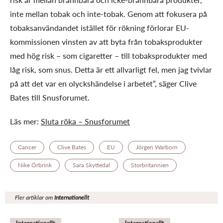
inte mellan tobak och inte-tobak. Genom att fokusera på
tobaksanvändandet istället för rökning förlorar EU-
kommissionen vinsten av att byta från tobaksprodukter
med hög risk – som cigaretter – till tobaksprodukter med
låg risk, som snus. Detta är ett allvarligt fel, men jag tvivlar
på att det var en olyckshändelse i arbetet”, säger Clive
Bates till Snusforumet.
Läs mer:
Sluta röka – Snusforumet
Cancer
Clive Bates
EU
Jörgen Warborn
Nike Örbrink
Sara Skyttedal
Storbritannien
Fler artiklar om
Internationellt