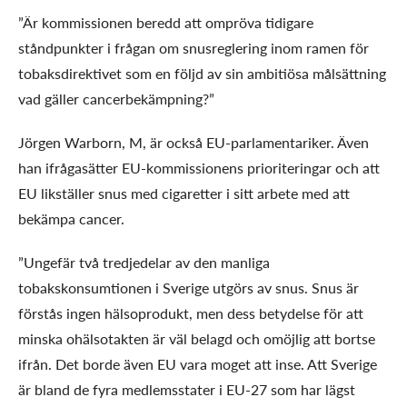
”Är kommissionen beredd att ompröva tidigare
ståndpunkter i frågan om snusreglering inom ramen för
tobaksdirektivet som en följd av sin ambitiösa målsättning
vad gäller cancerbekämpning?”
Jörgen Warborn, M, är också EU-parlamentariker. Även
han ifrågasätter EU-kommissionens prioriteringar och att
EU likställer snus med cigaretter i sitt arbete med att
bekämpa cancer.
”Ungefär två tredjedelar av den manliga
tobakskonsumtionen i Sverige utgörs av snus. Snus är
förstås ingen hälsoprodukt, men dess betydelse för att
minska ohälsotakten är väl belagd och omöjlig att bortse
ifrån. Det borde även EU vara moget att inse. Att Sverige
är bland de fyra medlemsstater i EU-27 som har lägst