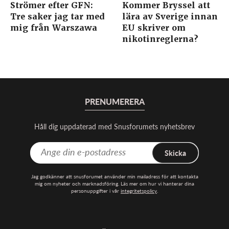
Strömer efter GFN:
Kommer Bryssel att
Tre saker jag tar med
lära av Sverige innan
mig från Warszawa
EU skriver om
nikotinreglerna?
PRENUMERERA
Håll dig uppdaterad med Snusforumets nyhetsbrev
Skicka
Jag godkänner att snusforumet använder min mailadress för att kontakta
mig om nyheter och marknadsföring. Läs mer om hur vi hanterar dina
personuppgifter i vår
integritetspolicy
.