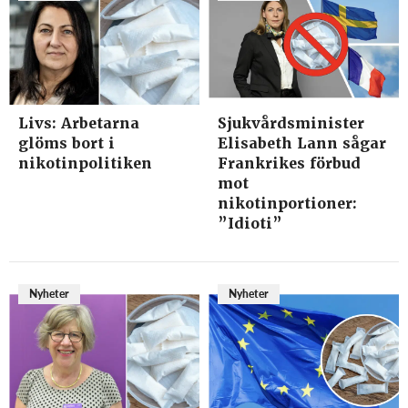
Livs: Arbetarna
Sjukvårdsminister
glöms bort i
Elisabeth Lann sågar
nikotinpolitiken
Frankrikes förbud
mot
nikotinportioner:
”Idioti”
Nyheter
Nyheter