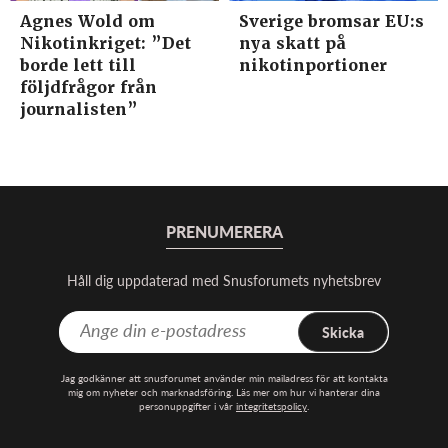
Agnes Wold om
Sverige bromsar EU:s
Nikotinkriget: ”Det
nya skatt på
borde lett till
nikotinportioner
följdfrågor från
journalisten”
PRENUMERERA
Håll dig uppdaterad med Snusforumets nyhetsbrev
Skicka
Jag godkänner att snusforumet använder min mailadress för att kontakta
mig om nyheter och marknadsföring. Läs mer om hur vi hanterar dina
personuppgifter i vår
integritetspolicy
.