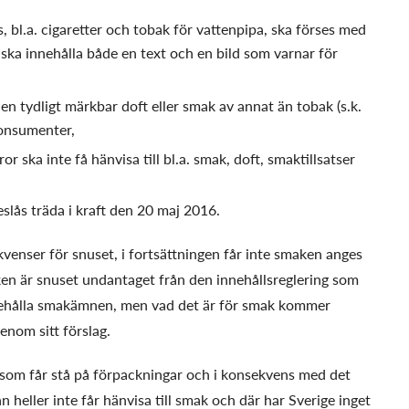
, bl.a. cigaretter och tobak för vattenpipa, ska förses med
ska innehålla både en text och en bild som varnar för
r en tydligt märkbar doft eller smak av annat än tobak (s.k.
 konsumenter,
r ska inte få hänvisa till bl.a. smak, doft, smaktillsatser
eslås träda i kraft den 20 maj 2016.
enser för snuset, i fortsättningen får inte smaken anges
aken är snuset undantaget från den innehållsreglering som
 innehålla smakämnen, men vad det är för smak kommer
enom sitt förslag.
 som får stå på förpackningar och i konsekvens med det
heller inte får hänvisa till smak och där har Sverige inget