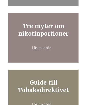
Tre myter om
nikotinportioner
Läs mer här
Guide till
Tobaksdirektivet
Läs mer här