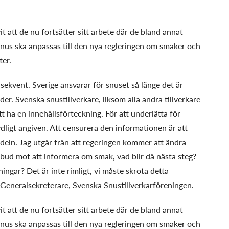
t att de nu fortsätter sitt arbete där de bland annat
 snus ska anpassas till den nya regleringen om smaker och
ter.
nsekvent. Sverige ansvarar för snuset så länge det är
der. Svenska snustillverkare, liksom alla andra tillverkare
t ha en innehållsförteckning. För att underlätta för
ligt angiven. Att censurera den informationen är att
deln. Jag utgår från att regeringen kommer att ändra
förbud mot att informera om smak, vad blir då nästa steg?
ngar? Det är inte rimligt, vi måste skrota detta
Generalsekreterare, Svenska Snustillverkarföreningen.
t att de nu fortsätter sitt arbete där de bland annat
 snus ska anpassas till den nya regleringen om smaker och