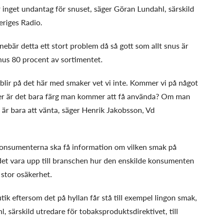
r inget undantag för snuset, säger Göran Lundahl, särskild
eriges Radio.
nebär detta ett stort problem då så gott som allt snus är
nus 80 procent av sortimentet.
 blir på det här med smaker vet vi inte. Kommer vi på något
eller är det bara färg man kommer att få använda? Om man
t är bara att vänta, säger Henrik Jakobsson, Vd
 konsumenterna ska få information om vilken smak på
det vara upp till branschen hur den enskilde konsumenten
 stor osäkerhet.
utik eftersom det på hyllan får stå till exempel lingon smak,
, särskild utredare för tobaksproduktsdirektivet, till