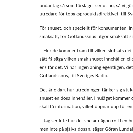
undantag så som förslaget ser ut nu, så vi gö
utredare för tobaksproduktsdirektivet, till Sv
För snuset, och speciellt för konsumenten, in
smaksatt, för Gotlandssnus utgör smaksatt s
– Hur de kommer fram till vilken slutsats det
sätt få säga vilken smak snuset innehåller, 
ens får det. Vi har ingen aning egentligen, de
Gotlandssnus, till Sveriges Radio.
Det är oklart hur utredningen tänker sig att
snuset en dosa innehåller. I nuläget kommer 
skall få information, vilket öppnar upp för en
– Jag ser inte hur det spelar någon roll i en b
men inte på själva dosan, säger Göran Lundahl