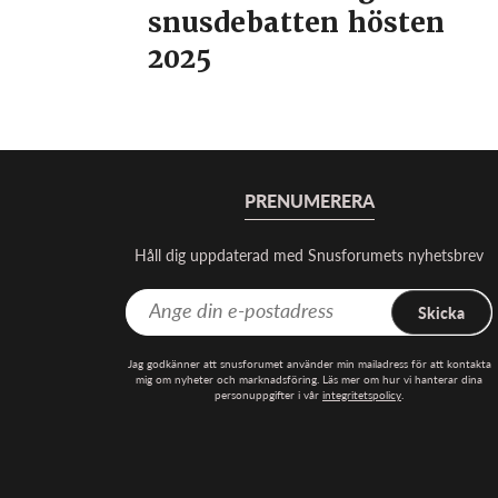
snusdebatten hösten
2025
PRENUMERERA
Håll dig uppdaterad med Snusforumets nyhetsbrev
Skicka
Jag godkänner att snusforumet använder min mailadress för att kontakta
mig om nyheter och marknadsföring. Läs mer om hur vi hanterar dina
personuppgifter i vår
integritetspolicy
.