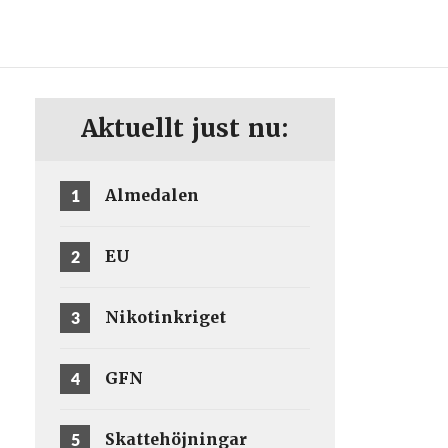
ENG
SV
Aktuellt just nu:
1
Almedalen
2
EU
3
Nikotinkriget
4
GFN
5
Skattehöjningar