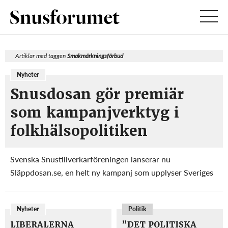
Artiklar med taggen
Smakmärkningsförbud
Nyheter
Snusdosan gör premiär
som kampanjverktyg i
folkhälsopolitiken
Svenska Snustillverkarföreningen lanserar nu
Släppdosan.se, en helt ny kampanj som upplyser Sveriges
drygt en miljon snusare om den tobaksdirektivsutredning
som presenterades av regeringens utredare Göran
Nyheter
Politik
Lundahl och folkhälsominister Gabriel Wikström den 1
ma...
LIBERALERNA
”DET POLITISKA