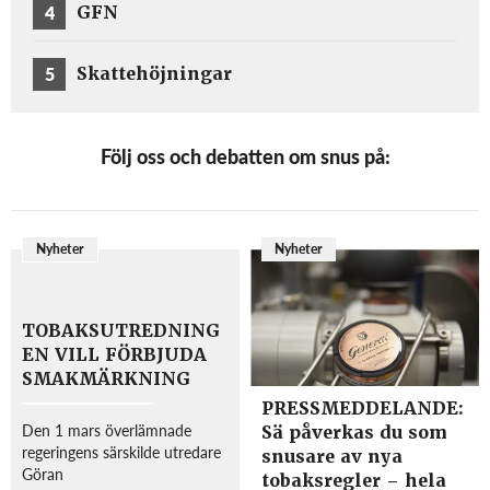
4
GFN
5
Skattehöjningar
Följ oss och debatten om snus på:
Nyheter
Nyheter
TOBAKSUTREDNING
EN VILL FÖRBJUDA
SMAKMÄRKNING
PRESSMEDDELANDE:
Den 1 mars överlämnade
Sä påverkas du som
regeringens särskilde utredare
snusare av nya
Göran
tobaksregler – hela