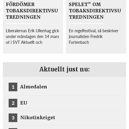
FÖRDÖMER
SPELET” OM
TOBAKSDIREKTIVSU
TOBAKSDIREKTIVSU
TREDNINGEN
TREDNINGEN
Liberalernas Erik Ullenhag gick
En regelfestival, så beskriver
under måndagen den 14 mars
journalisten Fredrik
ut i SVT Aktuellt och
Furtenbach
fördömde flera av de åtgärder
Tobaksdirektivsutredningens
som
slutbetänkade i Sveriges
Tobaksdirektivutredningen
Radios podd ”Det politiska
föreslagit, framför allt gällande
spelet”. I podden förklarar
Aktuellt just nu:
förbudet mot
Furtenbach den politiska
smakmärkningen på snus...
processen i EU...
1
Almedalen
2
EU
3
Nikotinkriget