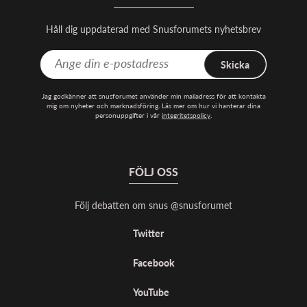
Håll dig uppdaterad med Snusforumets nyhetsbrev
Skicka
Jag godkänner att snusforumet använder min mailadress för att kontakta
mig om nyheter och marknadsföring. Läs mer om hur vi hanterar dina
personuppgifter i vår
integritetspolicy
.
FÖLJ OSS
Följ debatten om snus @snusforumet
Twitter
Facebook
YouTube