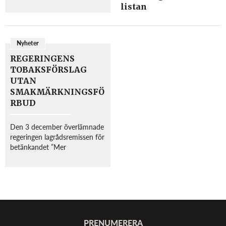
Lundahlslutbetänkandet av
listan
Tobaksdirektivsutredningen till
folkhälsominister Gabriel
Wikström (S). I betänkandet
föreslår utredningen ett
Nyheter
förbud mot at...
REGERINGENS
TOBAKSFÖRSLAG
UTAN
SMAKMÄRKNINGSFÖ
RBUD
Den 3 december överlämnade
regeringen lagrådsremissen för
betänkandet ”Mer
gemensamma tobaksregler, ett
genomförande av
tobaksproduktdirektivet” till
lagrådet. Lagrådsremissen har
föregåtts av en utredning som
...
PRENUMERERA