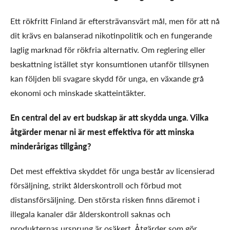
Ett rökfritt Finland är eftersträvansvärt mål, men för att nå
dit krävs en balanserad nikotinpolitik och en fungerande
laglig marknad för rökfria alternativ. Om reglering eller
beskattning istället styr konsumtionen utanför tillsynen
kan följden bli svagare skydd för unga, en växande grå
ekonomi och minskade skatteintäkter.
En central del av ert budskap är att skydda unga. Vilka
åtgärder menar ni är mest effektiva för att minska
minderårigas tillgång?
Det mest effektiva skyddet för unga består av licensierad
försäljning, strikt ålderskontroll och förbud mot
distansförsäljning. Den största risken finns däremot i
illegala kanaler där ålderskontroll saknas och
produkternas ursprung är osäkert. Åtgärder som gör