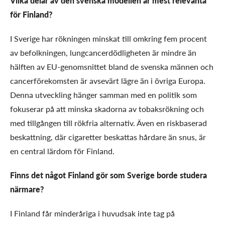
Vilka delar av den svenska modellen är mest relevanta
för Finland?
I Sverige har rökningen minskat till omkring fem procent
av befolkningen, lungcancerdödligheten är mindre än
hälften av EU-genomsnittet bland de svenska männen och
cancerförekomsten är avsevärt lägre än i övriga Europa.
Denna utveckling hänger samman med en politik som
fokuserar på att minska skadorna av tobaksrökning och
med tillgången till rökfria alternativ. Även en riskbaserad
beskattning, där cigaretter beskattas hårdare än snus, är
en central lärdom för Finland.
Finns det något Finland gör som Sverige borde studera
närmare?
I Finland får minderåriga i huvudsak inte tag på