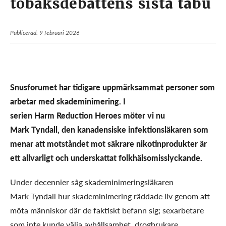
tobaksdebattens sista tabu
Publicerad: 9 februari 2026
Snusforumet har tidigare uppmärksammat personer som
arbetar med skademinimering. I
serien Harm Reduction Heroes möter vi nu
Mark Tyndall, den kanadensiske infektionsläkaren som
menar att motståndet mot säkrare nikotinprodukter är
ett allvarligt och underskattat folkhälsomisslyckande.
Under decennier såg skademinimeringsläkaren
Mark Tyndall hur skademinimering räddade liv genom att
möta människor där de faktiskt befann sig; sexarbetare
som inte kunde välja avhållsamhet, drogbrukare