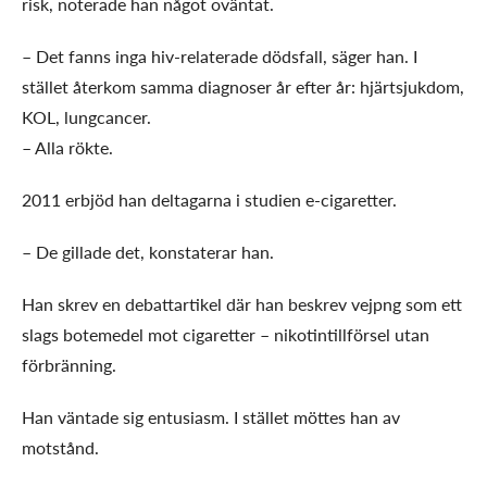
risk, noterade han något oväntat.
– Det fanns inga hiv-relaterade dödsfall, säger han. I
stället återkom samma diagnoser år efter år: hjärtsjukdom,
KOL, lungcancer.
– Alla rökte.
2011 erbjöd han deltagarna i studien e-cigaretter.
– De gillade det, konstaterar han.
Han skrev en debattartikel där han beskrev vejpng som ett
slags botemedel mot cigaretter – nikotintillförsel utan
förbränning.
Han väntade sig entusiasm. I stället möttes han av
motstånd.