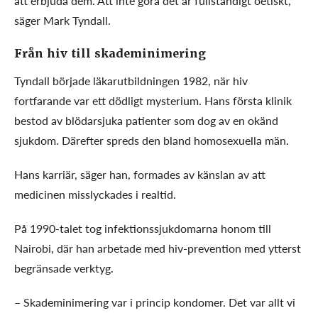
att erbjuda dem. Att inte göra det är fullständigt oetiskt,
säger Mark Tyndall.
Från hiv till skademinimering
Tyndall började läkarutbildningen 1982, när hiv
fortfarande var ett dödligt mysterium. Hans första klinik
bestod av blödarsjuka patienter som dog av en okänd
sjukdom. Därefter spreds den bland homosexuella män.
Hans karriär, säger han, formades av känslan av att
medicinen misslyckades i realtid.
På 1990-talet tog infektionssjukdomarna honom till
Nairobi, där han arbetade med hiv-prevention med ytterst
begränsade verktyg.
– Skademinimering var i princip kondomer. Det var allt vi