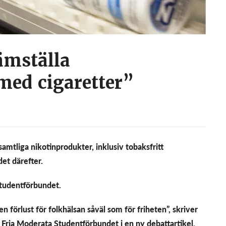
ämställa
med cigaretter”
amtliga nikotinprodukter, inklusiv tobaksfritt
et därefter.
tudentförbundet.
 förlust för folkhälsan såväl som för friheten”, skriver
Fria Moderata Studentförbundet i en ny debattartikel.