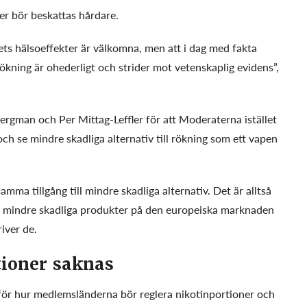
ler bör beskattas hårdare.
ets hälsoeffekter är välkomna, men att i dag med fakta
ökning är ohederligt och strider mot vetenskaplig evidens”,
ergman och Per Mittag-Leffler för att Moderaterna istället
 se mindre skadliga alternativ till rökning som ett vapen
amma tillgång till mindre skadliga alternativ. Det är alltså
a för mindre skadliga produkter på den europeiska marknaden
river de.
tioner saknas
 för hur medlemsländerna bör reglera nikotinportioner och