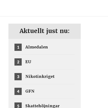
ENG
SV
Aktuellt just nu:
1
Almedalen
2
EU
3
Nikotinkriget
4
GFN
5
Skattehöjningar