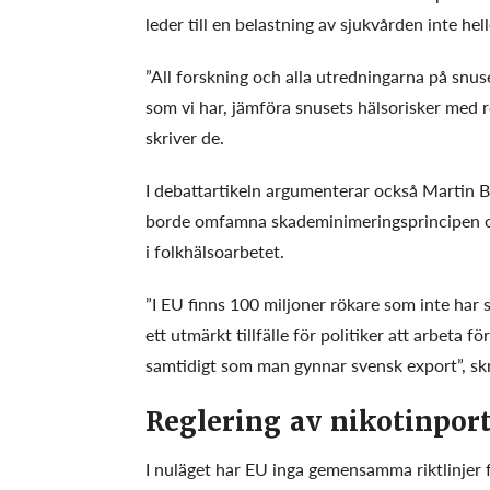
leder till en belastning av sjukvården inte hel
”All forskning och alla utredningarna på snus
som vi har, jämföra snusets hälsorisker med r
skriver de.
I debattartikeln argumenterar också Martin B
borde omfamna skademinimeringsprincipen och
i folkhälsoarbetet.
”I EU finns 100 miljoner rökare som inte har s
ett utmärkt tillfälle för politiker att arbet
samtidigt som man gynnar svensk export”, sk
Reglering av nikotinpor
I nuläget har EU inga gemensamma riktlinjer