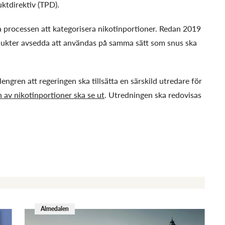
ktdirektiv (TPD).
ja processen att kategorisera nikotinportioner. Redan 2019
odukter avsedda att användas på samma sätt som snus ska
ngren att regeringen ska tillsätta en särskild utredare för
en av nikotinportioner ska se ut
. Utredningen ska redovisas
Almedalen