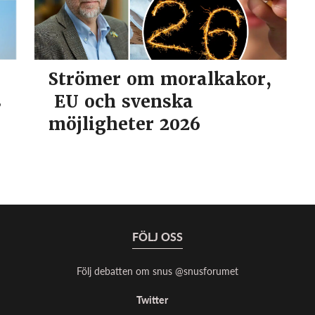
Strömer om moralkakor,
s
EU och svenska
möjligheter 2026
FÖLJ OSS
Följ debatten om snus @snusforumet
Twitter