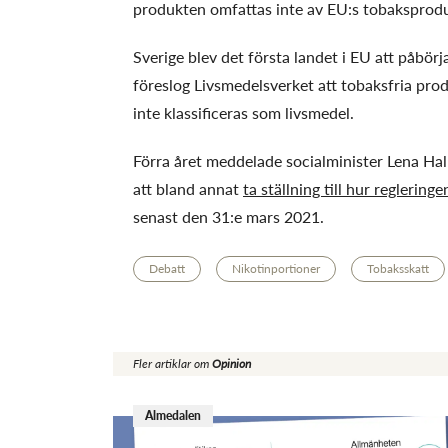
produkten omfattas inte av EU:s tobaksprodu
Sverige blev det första landet i EU att påbör
föreslog Livsmedelsverket att tobaksfria pr
inte klassificeras som livsmedel.
Förra året meddelade socialminister Lena Halle
att bland annat
ta ställning till hur reglering
senast den 31:e mars 2021.
Debatt
Nikotinportioner
Tobaksskatt
Fler artiklar om
Opinion
Almedalen