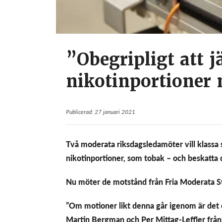
”Obegripligt att j
nikotinportioner 
Publicerad: 27 januari 2021
Två moderata riksdagsledamöter vill klassa s
nikotinportioner, som tobak – och beskatta d
Nu möter de motstånd från Fria Moderata S
”Om motioner likt denna går igenom är det en
Martin Bergman och Per Mittag-Leffler från 