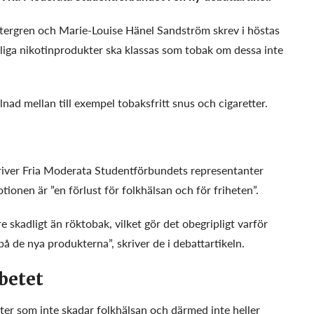
ergren och Marie-Louise Hänel Sandström skrev i höstas
liga nikotinprodukter ska klassas som tobak om dessa inte
nad mellan till exempel tobaksfritt snus och cigaretter.
river Fria Moderata Studentförbundets representanter
ionen är ”en förlust för folkhälsan och för friheten”.
e skadligt än röktobak, vilket gör det obegripligt varför
å de nya produkterna”, skriver de i debattartikeln.
betet
ter som inte skadar folkhälsan och därmed inte heller