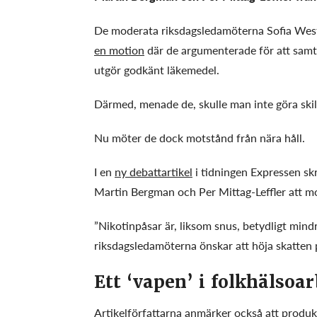
De moderata riksdagsledamöterna Sofia West
en motion
där de argumenterade för att samt
utgör godkänt läkemedel.
Därmed, menade de, skulle man inte göra skill
Nu möter de dock motstånd från nära håll.
I en
ny debattartikel
i tidningen Expressen sk
Martin Bergman och Per Mittag-Leffler att mot
”Nikotinpåsar är, liksom snus, betydligt mindr
riksdagsledamöterna önskar att höja skatten p
Ett ‘vapen’ i folkhälsoar
Artikelförfattarna anmärker också att produk