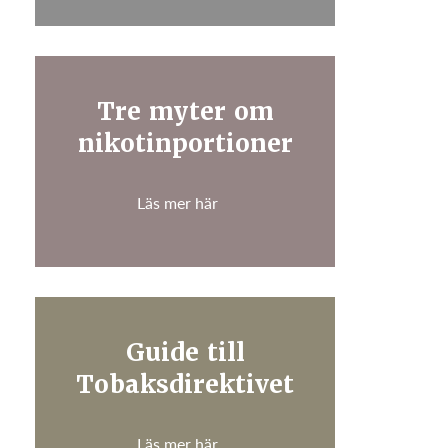
Tre myter om
nikotinportioner
Läs mer här
Guide till
Tobaksdirektivet
Läs mer här