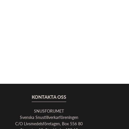
KONTAKTA OSS
SNUSFORUMET
Svenska Snustillverkarföreningen
C/O Livsmedelsföretagen, Box 556 80