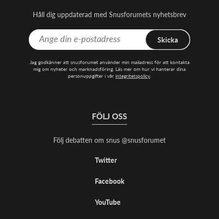
Håll dig uppdaterad med Snusforumets nyhetsbrev
Skicka
Jag godkänner att snusforumet använder min mailadress för att kontakta
mig om nyheter och marknadsföring. Läs mer om hur vi hanterar dina
personuppgifter i vår
integritetspolicy
.
FÖLJ OSS
Följ debatten om snus @snusforumet
Twitter
Facebook
YouTube