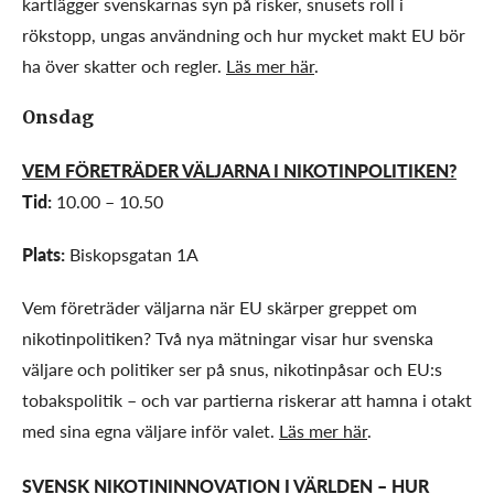
kartlägger svenskarnas syn på risker, snusets roll i
rökstopp, ungas användning och hur mycket makt EU bör
ha över skatter och regler.
Läs mer här
.
Onsdag
VEM FÖRETRÄDER VÄLJARNA I NIKOTINPOLITIKEN?
Tid:
10.00 – 10.50
Plats:
Biskopsgatan 1A
Vem företräder väljarna när EU skärper greppet om
nikotinpolitiken? Två nya mätningar visar hur svenska
väljare och politiker ser på snus, nikotinpåsar och EU:s
tobakspolitik – och var partierna riskerar att hamna i otakt
med sina egna väljare inför valet.
Läs mer här
.
SVENSK NIKOTININNOVATION I VÄRLDEN – HUR