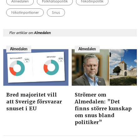
Almedalen
Folkhälsopolitik
Nikotinpolitik
Nikotinportioner
Snus
Fler artiklar om
Almedalen
Almedalen
Almedalen
Bred majoritet vill
Strömer om
att Sverige försvarar
Almedalen: ”Det
snuset i EU
finns större kunskap
om snus bland
politiker”