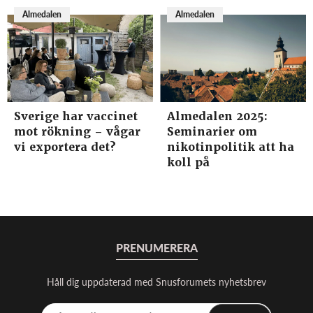
Almedalen
Almedalen
Sverige har vaccinet
Almedalen 2025:
mot rökning – vågar
Seminarier om
vi exportera det?
nikotinpolitik att ha
koll på
PRENUMERERA
Håll dig uppdaterad med Snusforumets nyhetsbrev