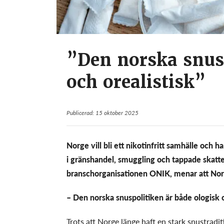
”Den norska snusp
och orealistisk”
Publicerad: 15 oktober 2025
Norge vill bli ett nikotinfritt samhälle och h
i gränshandel, smuggling och tappade skatte
branschorganisationen ONIK, menar att Norg
– Den norska snuspolitiken är både ologisk o
Trots att Norge länge haft en stark snustradit