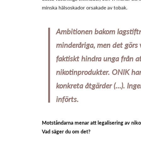
minska hälsoskador orsakade av tobak.
Ambitionen bakom lagstift
minderåriga, men det görs vä
faktiskt hindra unga från att 
nikotinprodukter. ONIK har 
konkreta åtgärder (…). Ing
införts.
Motståndarna menar att legalisering av niko
Vad säger du om det?