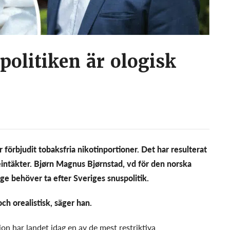
olitiken är ologisk
ar förbjudit tobaksfria nikotinportioner. Det har resulterat
intäkter. Bjørn Magnus Bjørnstad, vd för den norska
e behöver ta efter Sveriges snuspolitik.
ch orealistisk, säger han.
ion har landet idag en av de mest restriktiva