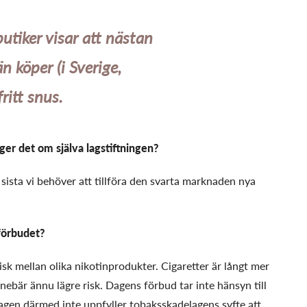
utiker visar att nästan
 köper (i Sverige,
ritt snus.
er det om själva lagstiftningen?
sista vi behöver att tillföra den svarta marknaden nya
förbudet?
 risk mellan olika nikotinprodukter. Cigaretter är långt mer
nebär ännu lägre risk. Dagens förbud tar inte hänsyn till
 lagen därmed inte uppfyller tobaksskadelagens syfte att