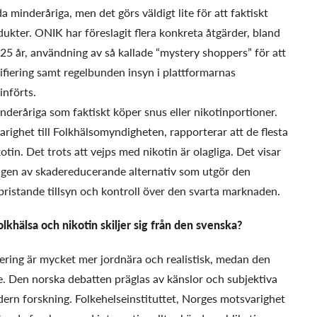
 minderåriga, men det görs väldigt lite för att faktiskt
rodukter. ONIK har föreslagit flera konkreta åtgärder, bland
 25 år, användning av så kallade “mystery shoppers” för att
rifiering samt regelbunden insyn i plattformarnas
införts.
inderåriga som faktiskt köper snus eller nikotinportioner.
ighet till Folkhälsomyndigheten, rapporterar att de flesta
n. Det trots att vejps med nikotin är olagliga. Det visar
jningen av skadereducerande alternativ som utgör den
 bristande tillsyn och kontroll över den svarta marknaden.
khälsa och nikotin skiljer sig från den svenska?
ing är mycket mer jordnära och realistisk, medan den
. Den norska debatten präglas av känslor och subjektiva
ern forskning. Folkehelseinstituttet, Norges motsvarighet