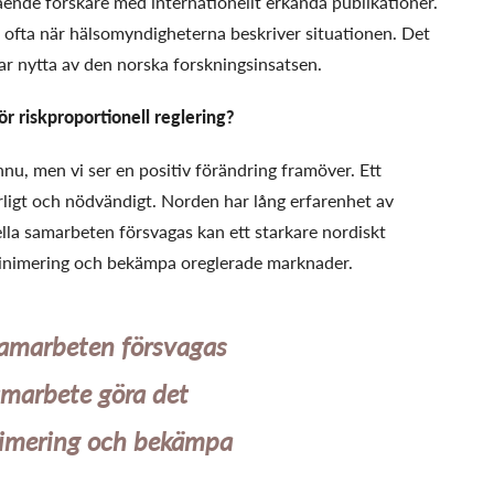
ende forskare med internationellt erkända publikationer.
 ofta när hälsomyndigheterna beskriver situationen. Det
ar nytta av den norska forskningsinsatsen.
ör riskproportionell reglering?
ännu, men vi ser en positiv förändring framöver. Ett
igt och nödvändigt. Norden har lång erfarenhet av
nella samarbeten försvagas kan ett starkare nordiskt
minimering och bekämpa oreglerade marknader.
 samarbeten försvagas
samarbete göra det
inimering och bekämpa