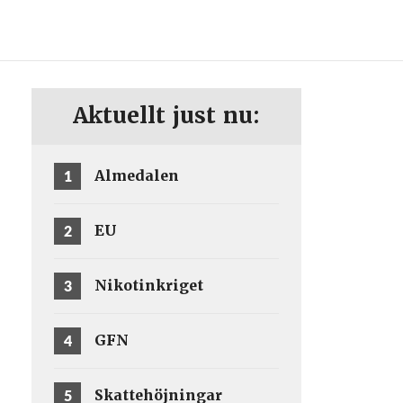
ENG
SV
Aktuellt just nu:
1
Almedalen
2
EU
3
Nikotinkriget
4
GFN
5
Skattehöjningar