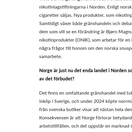
nikotinlagstiftningarna i Norden. Enligt nors
cigaretter säljas. Nya produkter, som nikotin
Samtidigt växer både gränshandeln och debat
dem som vill se en förändring är Bjørn Magn
nikotinprodukter (ONIK), som arbetar för en 
några frågor till honom om den norska snuspo
samarbete.
Norge är just nu det enda landet i Norden s
av det förbudet?
Det finns en omfattande gränshandel med tob
inköp i Sverige, och under 2024 köpte norrmä
från svenska butiker visar att nästan hela d
Konsekvensen är att Norge förlorar betydand
arbetstillfällen, och det uppstår en marknad s