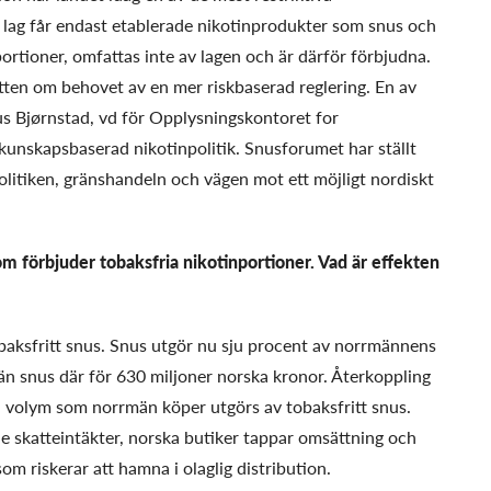
k lag får endast etablerade nikotinprodukter som snus och
portioner, omfattas inte av lagen och är därför förbjudna.
ten om behovet av en mer riskbaserad reglering. En av
us Bjørnstad, vd för Opplysningskontoret for
kunskapsbaserad nikotinpolitik. Snusforumet har ställt
litiken, gränshandeln och vägen mot ett möjligt nordiskt
om förbjuder tobaksfria nikotinportioner. Vad är effekten
aksfritt snus. Snus utgör nu sju procent av norrmännens
n snus där för 630 miljoner norska kronor. Återkoppling
en volym som norrmän köper utgörs av tobaksfritt snus.
e skatteintäkter, norska butiker tappar omsättning och
om riskerar att hamna i olaglig distribution.