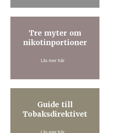
Tre myter om
nikotinportioner
Läs mer här
Guide till
Tobaksdirektivet
Läs mer här