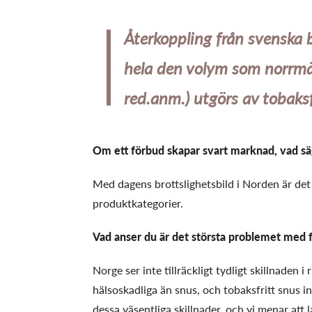
Återkoppling från svenska b
hela den volym som norrmän
red.anm.) utgörs av tobaksf
Om ett förbud skapar svart marknad, vad säg
Med dagens brottslighetsbild i Norden är det 
produktkategorier.
Vad anser du är det största problemet med 
Norge ser inte tillräckligt tydligt skillnaden i
hälsoskadliga än snus, och tobaksfritt snus in
dessa väsentliga skillnader, och vi menar att