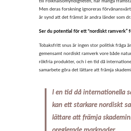
till Folkhälsomyndigheten, har många framstå
Men deras forskning ignoreras förvånansvärt
är synd att det främst är andra länder som dr
Ser du potential för ett “nordiskt ramverk” f
Tobaksfritt snus är ingen stor politisk fråga 
gemensamt nordiskt ramverk vore både naturl
rökfria produkter, och i en tid då internatio
samarbete göra det lättare att främja skade
I en tid då internationella
kan ett starkare nordiskt 
lättare att främja skadem
oreglerade marknader.