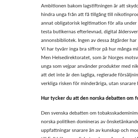
Ambitionen bakom lagstiftningen är att skydda
hindra unga från att få tillgång till nikotinp
annat obligatorisk legitimation för alla under
testa butikernas efterlevnad, digital åldersve
annonsbibliotek. Ingen av dessa åtgärder har 
Vi har tyvärr inga bra siffror på hur många m
Men Helsedirektoratet, som är Norges motsvar
unga som vejpar använder produkter med nikoti
att det inte är den lagliga, reglerade försäl
verkliga risken för minderåriga, utan snarare
Hur tycker du att den norska debatten om fol
Den svenska debatten om tobaksskademinimer
norska politiken domineras av önsketänkande
uppfattningar snarare än av kunskap och mod