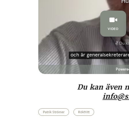
Du kan även me
info@s
Patrik Strömer
Rökfritt