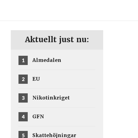
ENG
SV
Aktuellt just nu:
1
Almedalen
2
EU
3
Nikotinkriget
4
GFN
5
Skattehöjningar