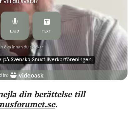
jla din berättelse till
nusforumet.se
.