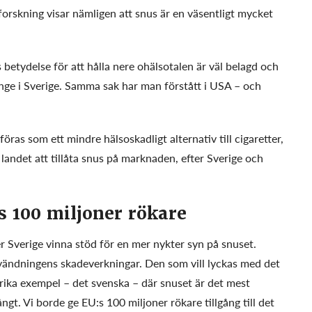
ig forskning visar nämligen att snus är en väsentligt mycket
betydelse för att hålla nere ohälsotalen är väl belagd och
länge i Sverige. Samma sak har man förstått i USA – och
öras som ett mindre hälsoskadligt alternativ till cigaretter,
andet att tillåta snus på marknaden, efter Sverige och
:s 100 miljoner rökare
r Sverige vinna stöd för en mer nykter syn på snuset.
ändningens skadeverkningar. Den som vill lyckas med det
rika exempel – det svenska – där snuset är det mest
ngt. Vi borde ge EU:s 100 miljoner rökare tillgång till det