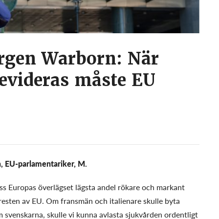
örgen Warborn: När
revideras måste EU
n, EU-parlamentariker, M.
ss Europas överlägset lägsta andel rökare och markant
 resten av EU. Om fransmän och italienare skulle byta
 svenskarna, skulle vi kunna avlasta sjukvården ordentligt