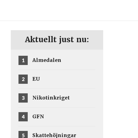
ENG
SV
Aktuellt just nu:
1
Almedalen
2
EU
3
Nikotinkriget
4
GFN
5
Skattehöjningar