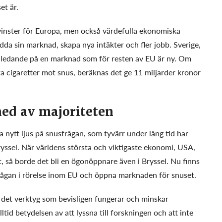
et är.
ovinster för Europa, men också värdefulla ekonomiska
edda sin marknad, skapa nya intäkter och fler jobb. Sverige,
i ledande på en marknad som för resten av EU är ny. Om
a cigaretter mot snus, beräknas det ge 11 miljarder kronor
ned av majoriteten
a nytt ljus på snusfrågan, som tyvärr under lång tid har
ryssel. När världens största och viktigaste ekonomi, USA,
et, så borde det bli en ögonöppnare även i Bryssel. Nu finns
 frågan i rörelse inom EU och öppna marknaden för snuset.
r det verktyg som bevisligen fungerar och minskar
id betydelsen av att lyssna till forskningen och att inte