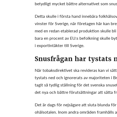
betydligt mycket bättre alternativet som snus
Detta skulle i första hand innebära folkhäls
vinster för Sverige, när företagen här kan br
med en redan etablerad produktion skulle bl
bara en procent av EU:s befolkning skulle byt
i exportintäkter till Sverige.
Snusfrågan har tystats 
När tobaksdirektivet ska revideras kan vi sätt
tystats ned och ignorerats av majoriteten i B
tagit så tydlig ställning för det svenska snus
det nya och bättre förutsättningar att sätta
Det är dags för nejsägare att sluta blunda fö
ohälsotalen. Inom andra områden framhålls allt