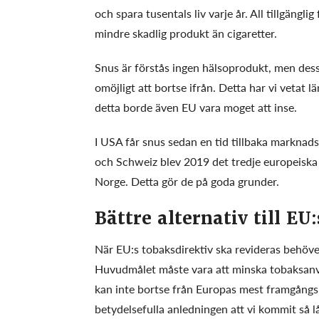
och spara tusentals liv varje år. All tillgängl
mindre skadlig produkt än cigaretter.
Snus är förstås ingen hälsoprodukt, men dess 
omöjligt att bortse ifrån. Detta har vi vetat 
detta borde även EU vara moget att inse.
I USA får snus sedan en tid tillbaka marknadsf
och Schweiz blev 2019 det tredje europeiska l
Norge. Detta gör de på goda grunder.
Bättre alternativ till EU
När EU:s tobaksdirektiv ska revideras behöve
Huvudmålet måste vara att minska tobaksanv
kan inte bortse från Europas mest framgångs
betydelsefulla anledningen att vi kommit så lå