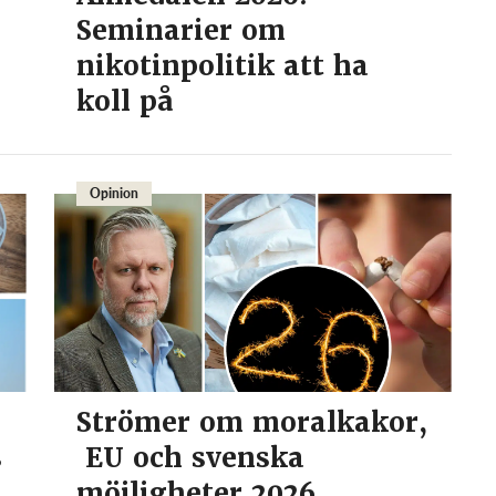
Seminarier om
nikotinpolitik att ha
koll på
Opinion
Strömer om moralkakor,
s
EU och svenska
möjligheter 2026