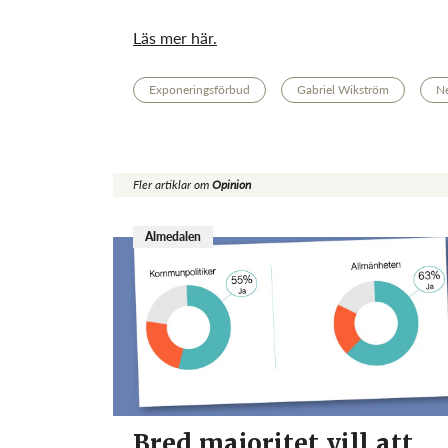
Läs mer här.
Exponeringsförbud
Gabriel Wikström
Ne
Fler artiklar om
Opinion
Almedalen
Bred majoritet vill att