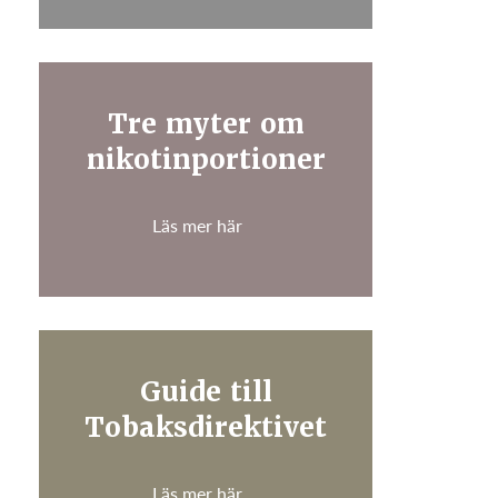
Tre myter om
nikotinportioner
Läs mer här
Guide till
Tobaksdirektivet
Läs mer här