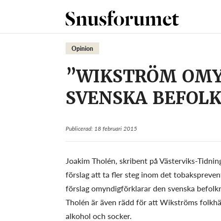
Opinion
”WIKSTRÖM OMY
SVENSKA BEFOL
Publicerad: 18 februari 2015
Joakim Tholén, skribent på Västerviks-Tidnin
förslag att ta fler steg inom det tobakspreve
förslag omyndigförklarar den svenska befolkn
Tholén är även rädd för att Wikströms folkhäl
alkohol och socker.