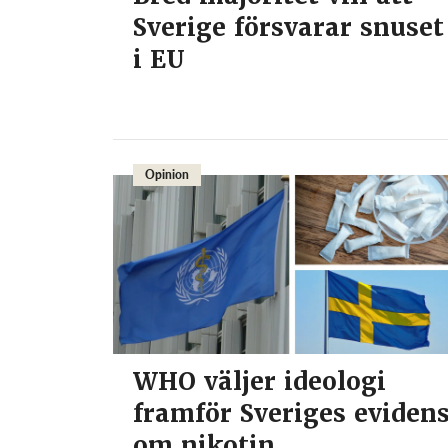
Sverige försvarar snuset
i EU
Opinion
WHO väljer ideologi
framför Sveriges eviden
om nikotin