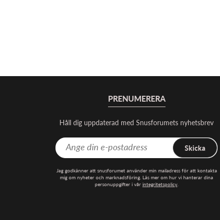
PRENUMERERA
Håll dig uppdaterad med Snusforumets nyhetsbrev
Skicka
Jag godkänner att snusforumet använder min mailadress för att kontakta
mig om nyheter och marknadsföring. Läs mer om hur vi hanterar dina
personuppgifter i vår
integritetspolicy
.