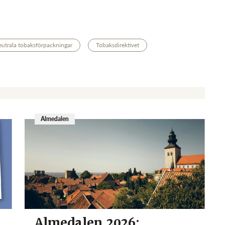
utrala tobaksförpackningar
Tobaksdirektivet
Almedalen
Almedalen 2026: