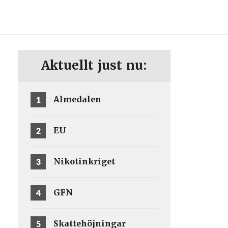
ENG
SV
Aktuellt just nu:
1
Almedalen
2
EU
3
Nikotinkriget
4
GFN
5
Skattehöjningar