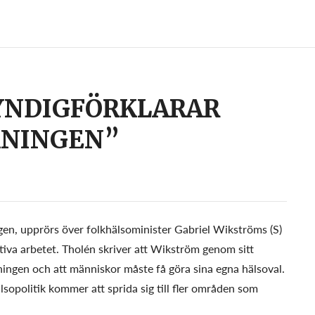
NDIGFÖRKLARAR
KNINGEN”
gen, upprörs över folkhälsominister Gabriel Wikströms (S)
ntiva arbetet. Tholén skriver att Wikström genom sitt
ingen och att människor måste få göra sina egna hälsoval.
sopolitik kommer att sprida sig till fler områden som