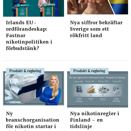
Irlands EU-
Nya siffror bekräftar
ordförandeskap:
Sverige som ett
Fastnar
rökfritt land
nikotinpolitiken i
förbudstänk?
Produkt & reglering
Produkt & reglering
Ny
Nya nikotinregler i
branschorganisation
Finland – en
för nikotin startar i
tidslinje