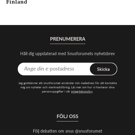
Finland
PRENUMERERA
Håll dig uppdaterad med Snusforumets nyhetsbrev
Skicka
Jag godkänner att snusforumet använder min mailadress för att kontakta
mig om nyheter och marknadsföring. Läs mer om hur vi hanterar dina
personuppgifter i vår
integritetspolicy
.
FÖLJ OSS
Följ debatten om snus @snusforumet