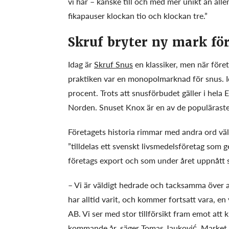
vi har – kanske till och med mer unikt än al
fikapauser klockan tio och klockan tre.”
Skruf bryter ny mark fö
Idag är
Skruf Snus
en klassiker, men när före
praktiken var en monopolmarknad för snus. I
procent. Trots att snusförbudet gäller i hela 
Norden. Snuset Knox är en av de populäraste 
Företagets historia rimmar med andra ord vä
”tilldelas ett svenskt livsmedelsföretag som g
företags export och som under året uppnått s
– Vi är väldigt hedrade och tacksamma över at
har alltid varit, och kommer fortsatt vara, 
AB. Vi ser med stor tillförsikt fram emot att 
kommande år, säger Tomas Jauković, Market M