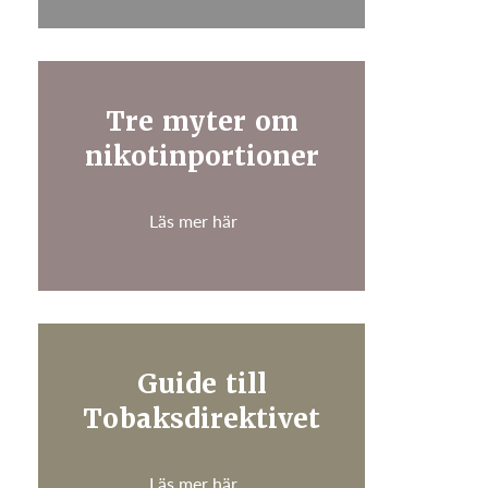
Tre myter om
nikotinportioner
Läs mer här
Guide till
Tobaksdirektivet
Läs mer här