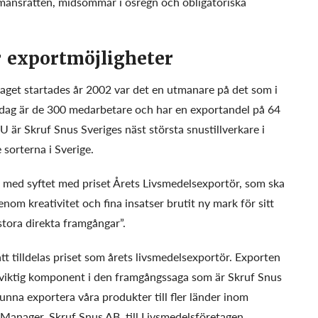
lemansrätten, midsommar i ösregn och obligatoriska
r exportmöjligheter
taget startades år 2002 var det en utmanare på det som i
dag är de 300 medarbetare och har en exportandel på 64
EU är Skruf Snus Sveriges näst största snustillverkare i
sorterna i Sverige.
l med syftet med priset Årets Livsmedelsexportör, som ska
enom kreativitet och fina insatser brutit ny mark för sitt
tora direkta framgångar”.
t tilldelas priset som årets livsmedelsexportör. Exporten
en viktig komponent i den framgångssaga som är Skruf Snus
kunna exportera våra produkter till fler länder inom
anager, Skruf Snus AB, till Livsmedelsföretagen.