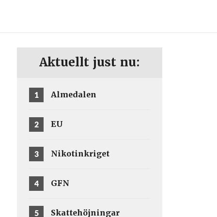
ENG
SV
Aktuellt just nu:
1
Almedalen
2
EU
3
Nikotinkriget
4
GFN
5
Skattehöjningar