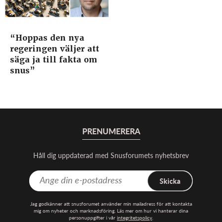
“Hoppas den nya
regeringen väljer att
säga ja till fakta om
snus”
PRENUMERERA
Håll dig uppdaterad med Snusforumets nyhetsbrev
Skicka
Jag godkänner att snusforumet använder min mailadress för att kontakta
mig om nyheter och marknadsföring. Läs mer om hur vi hanterar dina
personuppgifter i vår
integritetspolicy
.