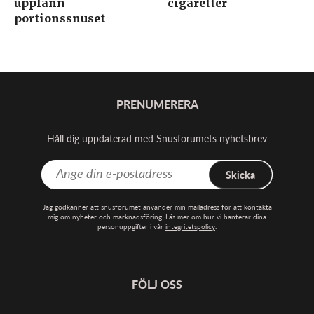
uppfann
cigaretter
portionssnuset
PRENUMERERA
Håll dig uppdaterad med Snusforumets nyhetsbrev
Skicka
Jag godkänner att snusforumet använder min mailadress för att kontakta
mig om nyheter och marknadsföring. Läs mer om hur vi hanterar dina
personuppgifter i vår
integritetspolicy
.
FÖLJ OSS