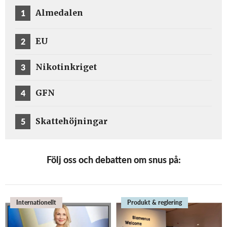
1
Almedalen
2
EU
3
Nikotinkriget
4
GFN
5
Skattehöjningar
Följ oss och debatten om snus på:
Internationellt
Produkt & reglering