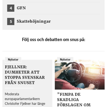
4
GFN
5
Skattehöjningar
Följ oss och debatten om snus på:
Nyheter
Nyheter
FJELLNER:
DUMHETER ATT
STOPPA SVENSKAR
FRÅN SNUSET
Moderata
”FIMPA DE
europaparlamentarikern
SKADLIGA
Christofer Fjellner har länge
FÖRSLAGEN OM