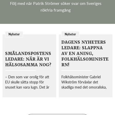
Följ med när Patrik Strömer söker svar om Sveriges
rökfria framgång
Nyheter
Nyheter
DAGENS NYHETERS
LEDARE: SLAPPNA
SMÅLANDSPOSTENS
AV EN ANING,
LEDARE: NÄR ÄR VI
FOLKHÄLSOMINISTE
HÄLSOSAMMA NOG?
RN!
– Den som var orolig för att
Folkhälsominister Gabriel
EU skulle sätta stopp för
Wikström förväxlar det
snuset kan vara lugn. Det är
skadliga med det omoraliska,
den svenska staten som verkar
skriver Dagens Nyheters
vara mest mån om att göra
ledarskribent Erik Helmerson
livet svårare för Sveriges en
den 2 mars. Helmer syftar på
miljon snusare. Förslagen som
folkhälsoministerns och
utredninge...
tobaksdirektivutredarens o...