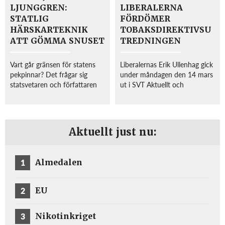
LJUNGGREN:
LIBERALERNA
STATLIG
FÖRDÖMER
HÄRSKARTEKNIK
TOBAKSDIREKTIVSU
ATT GÖMMA SNUSET
TREDNINGEN
Vart går gränsen för statens
Liberalernas Erik Ullenhag gick
pekpinnar? Det frågar sig
under måndagen den 14 mars
statsvetaren och författaren
ut i SVT Aktuellt och
Stig Björn Ljunggren i en
fördömde flera av de åtgärder
krönika i Dagens Samhälle.
som
Ljunggren tar upp ett flertal
Tobaksdirektivutredningen
företeelser där staten intagit
föreslagit, framför allt gällande
Aktuellt just nu:
en förmyndar...
förbudet mot
smakmärkningen på snus...
1
Almedalen
2
EU
3
Nikotinkriget