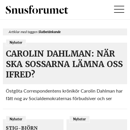
Artiklar med taggen
Slutbetänkande
Nyheter
CAROLIN DAHLMAN: NÄR
SKA SOSSARNA LÄMNA OSS
IFRED?
Östgöta Correspondentens krönikör Carolin Dahlman har
fått nog av Socialdemokraternas förbudsiver och ser
mycket negativt på de åtgärder som
Tobaksdirkektivsutredningen lagt fram i sitt
Nyheter
Nyheter
slutbetänkande. – Även snusandet ska regleras – trots att
EU tog bort can...
STIG-BJÖRN