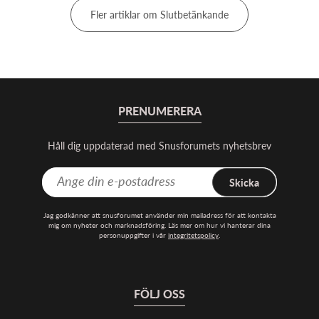
Fler artiklar om Slutbetänkande
PRENUMERERA
Håll dig uppdaterad med Snusforumets nyhetsbrev
Skicka
Jag godkänner att snusforumet använder min mailadress för att kontakta
mig om nyheter och marknadsföring. Läs mer om hur vi hanterar dina
personuppgifter i vår
integritetspolicy
.
FÖLJ OSS