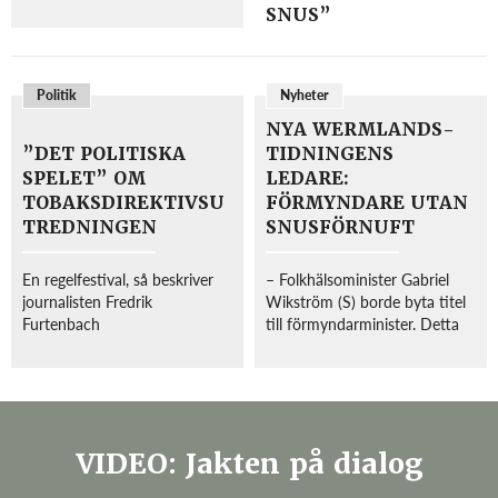
kämpat för det svenska snuset
SNUS”
i EU. Han var också en av de
europaparlamentariker som
arbetade fram den nya
europeiska
Politik
Nyheter
tobakslagstiftningen där snus
NYA WERMLANDS-
...
”DET POLITISKA
TIDNINGENS
SPELET” OM
LEDARE:
TOBAKSDIREKTIVSU
FÖRMYNDARE UTAN
TREDNINGEN
SNUSFÖRNUFT
En regelfestival, så beskriver
– Folkhälsominister Gabriel
journalisten Fredrik
Wikström (S) borde byta titel
Furtenbach
till förmyndarminister. Detta
Tobaksdirektivsutredningens
på grund av sin ohöljda glädje i
slutbetänkade i Sveriges
att vilja styra och ställa i folks
Radios podd ”Det politiska
liv och leverne, nu senast när
spelet”. I podden förklarar
det gäller tobaksbruk i...
Furtenbach den politiska
processen i EU...
VIDEO: Jakten på dialog