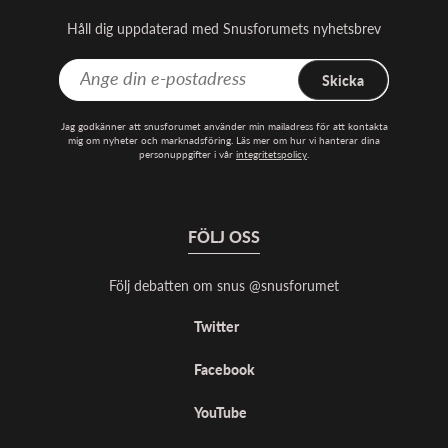
Håll dig uppdaterad med Snusforumets nyhetsbrev
Skicka
Jag godkänner att snusforumet använder min mailadress för att kontakta
mig om nyheter och marknadsföring. Läs mer om hur vi hanterar dina
personuppgifter i vår
integritetspolicy
.
FÖLJ OSS
Följ debatten om snus @snusforumet
Twitter
Facebook
YouTube