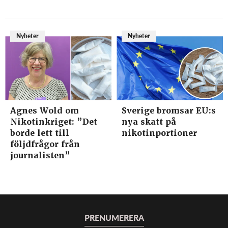
Nyheter
Nyheter
Agnes Wold om
Sverige bromsar EU:s
Nikotinkriget: ”Det
nya skatt på
borde lett till
nikotinportioner
följdfrågor från
journalisten”
PRENUMERERA