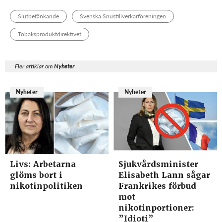
Slutbetänkande
Svenska Snustillverkarföreningen
Tobaksproduktdirektivet
Fler artiklar om
Nyheter
Nyheter
Nyheter
Livs: Arbetarna
Sjukvårdsminister
glöms bort i
Elisabeth Lann sågar
nikotinpolitiken
Frankrikes förbud
mot
nikotinportioner:
”Idioti”