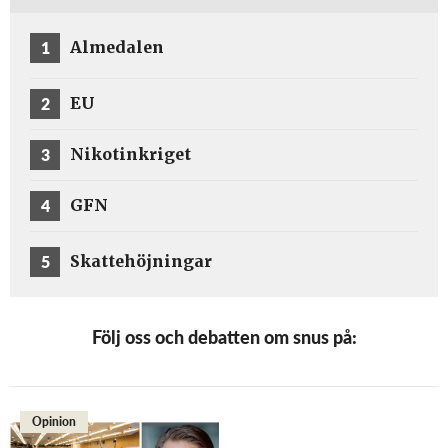
1
Almedalen
2
EU
3
Nikotinkriget
4
GFN
5
Skattehöjningar
Följ oss och debatten om snus på:
Opinion