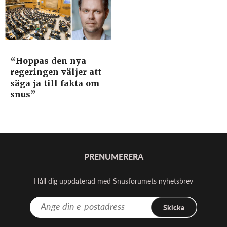
“Hoppas den nya
regeringen väljer att
säga ja till fakta om
snus”
PRENUMERERA
Håll dig uppdaterad med Snusforumets nyhetsbrev
Skicka