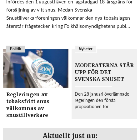
infördes den 1 augusti även en lagstadgad 18-årsgräns för
försäljning av vitt snus. Medan Svenska
Snustillverkarföreningen välkomnar den nya tobakslagen
återstår frågetecken kring Folkhälsomyndighetens publ...
Politik
Nyheter
MODERATERNA STÅR
UPP FÖR DET
SVENSKA SNUSET
Den 28 januari överlämnade
Regleringen av
regeringen den första
tobaksfritt snus
propositionen för
välkomnas av
genomförandet av EU:s
snustillverkare
Tobaksproduktdirektiv till
riksdagen. Regeringen föreslår
bland annat att ansvaret för
Aktuellt just nu:
snuset ska flyttas från