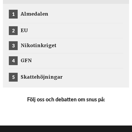
Livsmedels...
1
Almedalen
2
EU
3
Nikotinkriget
4
GFN
5
Skattehöjningar
Följ oss och debatten om snus på: