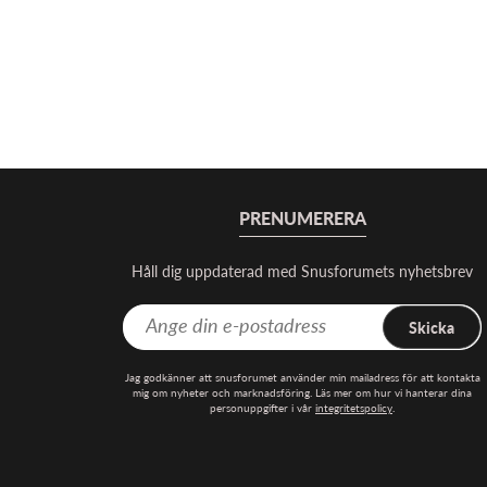
PRENUMERERA
Håll dig uppdaterad med Snusforumets nyhetsbrev
Skicka
Jag godkänner att snusforumet använder min mailadress för att kontakta
mig om nyheter och marknadsföring. Läs mer om hur vi hanterar dina
personuppgifter i vår
integritetspolicy
.