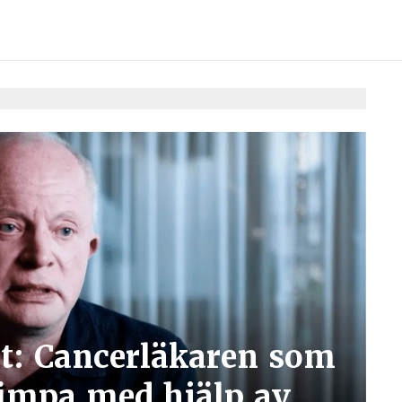
st: Cancerläkaren som
 fimpa med hjälp av