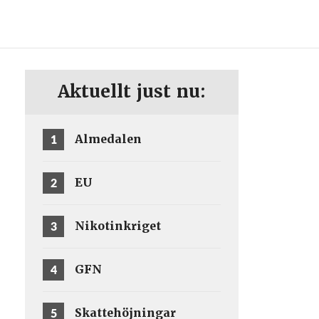
ENG
SV
Aktuellt just nu:
1
Almedalen
2
EU
3
Nikotinkriget
4
GFN
5
Skattehöjningar