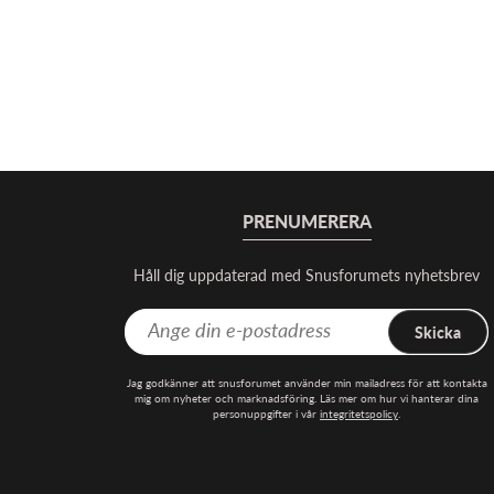
PRENUMERERA
Håll dig uppdaterad med Snusforumets nyhetsbrev
Skicka
Jag godkänner att snusforumet använder min mailadress för att kontakta
mig om nyheter och marknadsföring. Läs mer om hur vi hanterar dina
personuppgifter i vår
integritetspolicy
.