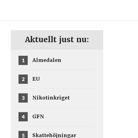
ENG
SV
Aktuellt just nu:
1
Almedalen
2
EU
3
Nikotinkriget
4
GFN
5
Skattehöjningar