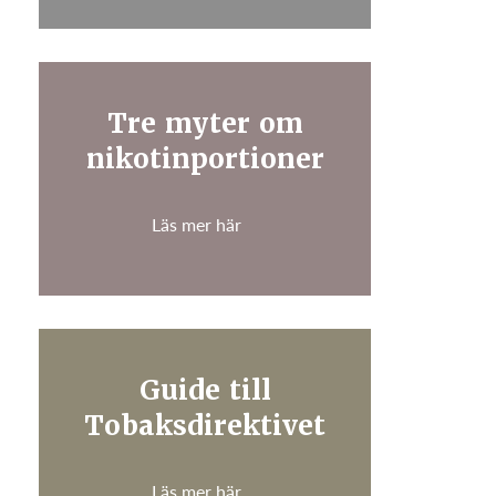
Tre myter om
nikotinportioner
Läs mer här
Guide till
Tobaksdirektivet
Läs mer här