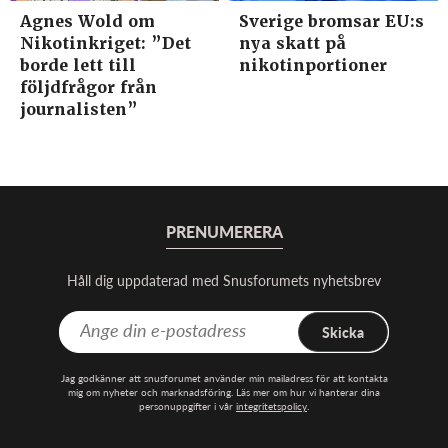
Agnes Wold om
Sverige bromsar EU:s
Nikotinkriget: ”Det
nya skatt på
borde lett till
nikotinportioner
följdfrågor från
journalisten”
PRENUMERERA
Håll dig uppdaterad med Snusforumets nyhetsbrev
Skicka
Jag godkänner att snusforumet använder min mailadress för att kontakta
mig om nyheter och marknadsföring. Läs mer om hur vi hanterar dina
personuppgifter i vår
integritetspolicy
.