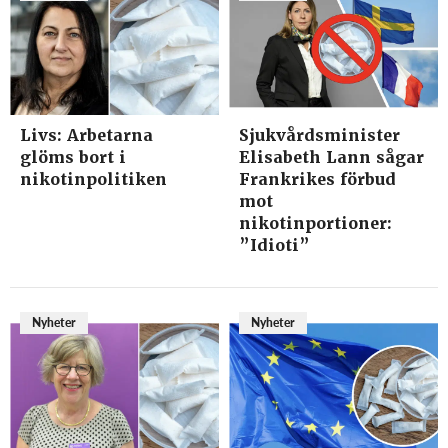
Livs: Arbetarna
Sjukvårdsminister
glöms bort i
Elisabeth Lann sågar
nikotinpolitiken
Frankrikes förbud
mot
nikotinportioner:
”Idioti”
Nyheter
Nyheter