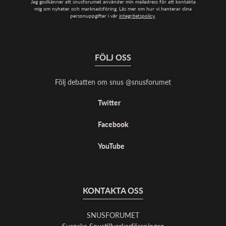
Jag godkänner att snusforumet använder min mailadress för att kontakta
mig om nyheter och marknadsföring. Läs mer om hur vi hanterar dina
personuppgifter i vår
integritetspolicy
.
FÖLJ OSS
Följ debatten om snus @snusforumet
Twitter
Facebook
YouTube
KONTAKTA OSS
SNUSFORUMET