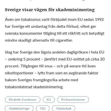
Sverige visar vägen för skademinimering
Även om tobakssnus varit förbjudet inom EU sedan 1992
har Sverige ett undantag från detta förbud, vilket ger
svenska konsumenter tillgång till ett rökfritt och betydligt
mindre skadligt alternativ till cigaretter.
Idag har Sverige den lägsta andelen dagligrökare i hela EU
– omkring 5 procent – jämfört med EU-snittet på cirka 20
procent. Tillgången till snus – och på senare tid även
nikotinportioner – lyfts fram som en avgörande faktor
bakom Sveriges framgångsrika arbete med
tobaksrelaterad skademinimering.
Elisabeth Svantesson
EU
EU-kommissionen
Skattehöjningar
TED
Tobaksskatt