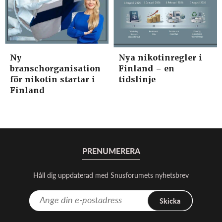
Ny
Nya nikotinregler i
branschorganisation
Finland – en
för nikotin startar i
tidslinje
Finland
PRENUMERERA
Håll dig uppdaterad med Snusforumets nyhetsbrev
Skicka