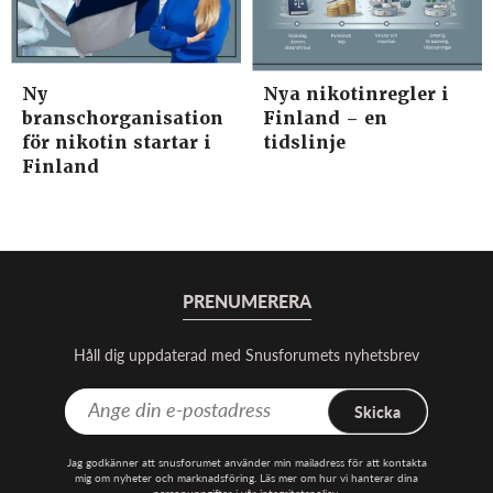
Ny
Nya nikotinregler i
branschorganisation
Finland – en
för nikotin startar i
tidslinje
Finland
PRENUMERERA
Håll dig uppdaterad med Snusforumets nyhetsbrev
Skicka
Jag godkänner att snusforumet använder min mailadress för att kontakta
mig om nyheter och marknadsföring. Läs mer om hur vi hanterar dina